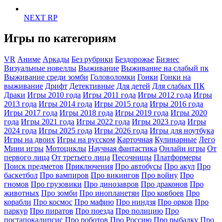
NEXT RP
Игры по категориям
VR
Аниме
Аркады
Без рубрики
Бездорожье
Бизнес
Визуальные новеллы
Выживание
Выживание на слабый пк
Выживание среди зомби
Головоломки
Гонки
Гонки на
выживание
Дрифт
Детективные
Для детей
Для слабых ПК
Драки
Игры 2010 года
Игры 2011 года
Игры 2012 года
Игры
2013 года
Игры 2014 года
Игры 2015 года
Игры 2016 года
Игры 2017 года
Игры 2018 года
Игры 2019 года
Игры 2020
года
Игры 2021 года
Игры 2022 года
Игры 2023 года
Игры
2024 года
Игры 2025 года
Игры 2026 года
Игры для ноутбука
Игры на двоих
Игры на русском
Карточная
Кулинарные
Лего
Мини игры
Мотоциклы
Научная фантастика
Онлайн игры
От
первого лица
От третьего лица
Песочницы
Платформеры
Поиск предметов
Приключения
Про автобусы
Про акул
Про
баскетбол
Про вампиров
Про викингов
Про войну
Про
гномов
Про грузовики
Про динозавров
Про драконов
Про
животных
Про зомби
Про инопланетян
Про ковбоев
Про
корабли
Про космос
Про мафию
Про ниндзя
Про орков
Про
паркур
Про пиратов
Про поезда
Про полицию
Про
постапокалипсис
Про роботов
Про Россию
Про рыбалку
Про