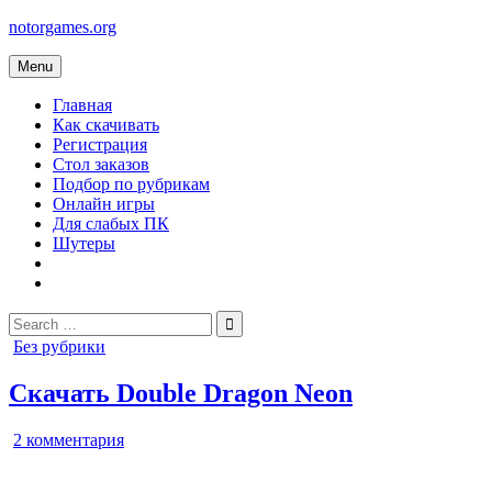
Skip
notorgames.org
to
content
Menu
Главная
Как скачивать
Регистрация
Стол заказов
Подбор по рубрикам
Онлайн игры
Для слабых ПК
Шутеры
Search
for:
Posted
Без рубрики
in
Скачать Double Dragon Neon
к
2 комментария
записи
Double