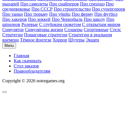
рыцарей
Про самолеты
Про снайперов
Про спецназ
Про
средневековье
Про СССР
Про строительство
Про супергероев
Про танки
Про тюрьму
Про убийц
Про ферму
Про футбол
Про хакеров
Про хоккей
Про Чернобыль
Про школу
Про
шпионов
Ролевые
С глубоким сюжетом
С открытым миром
Симулятор
Симуляторы жизни
Слэшеры
Спортивные
Стелс
Стратегии
Пошаговые стратегии
Стратегии в реальном
времени
Тёмное фэнтези
Хоррор
Шутеры
Экшен
Menu
Главная
Как скачивать
Стол заказов
Правообладателям
Copyright © 2026 notorgames.org
Scroll
to
Top