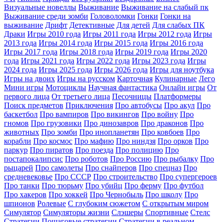
Визуальные новеллы
Выживание
Выживание на слабый пк
Выживание среди зомби
Головоломки
Гонки
Гонки на
выживание
Дрифт
Детективные
Для детей
Для слабых ПК
Драки
Игры 2010 года
Игры 2011 года
Игры 2012 года
Игры
2013 года
Игры 2014 года
Игры 2015 года
Игры 2016 года
Игры 2017 года
Игры 2018 года
Игры 2019 года
Игры 2020
года
Игры 2021 года
Игры 2022 года
Игры 2023 года
Игры
2024 года
Игры 2025 года
Игры 2026 года
Игры для ноутбука
Игры на двоих
Игры на русском
Карточная
Кулинарные
Лего
Мини игры
Мотоциклы
Научная фантастика
Онлайн игры
От
первого лица
От третьего лица
Песочницы
Платформеры
Поиск предметов
Приключения
Про автобусы
Про акул
Про
баскетбол
Про вампиров
Про викингов
Про войну
Про
гномов
Про грузовики
Про динозавров
Про драконов
Про
животных
Про зомби
Про инопланетян
Про ковбоев
Про
корабли
Про космос
Про мафию
Про ниндзя
Про орков
Про
паркур
Про пиратов
Про поезда
Про полицию
Про
постапокалипсис
Про роботов
Про Россию
Про рыбалку
Про
рыцарей
Про самолеты
Про снайперов
Про спецназ
Про
средневековье
Про СССР
Про строительство
Про супергероев
Про танки
Про тюрьму
Про убийц
Про ферму
Про футбол
Про хакеров
Про хоккей
Про Чернобыль
Про школу
Про
шпионов
Ролевые
С глубоким сюжетом
С открытым миром
Симулятор
Симуляторы жизни
Слэшеры
Спортивные
Стелс
Стратегии
Пошаговые стратегии
Стратегии в реальном