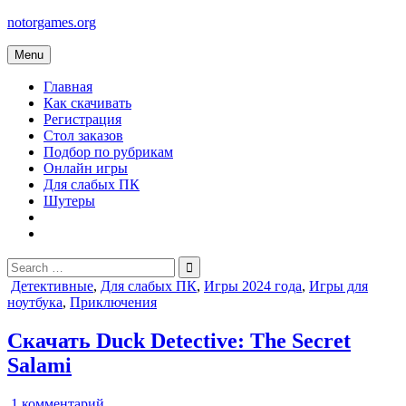
Skip
notorgames.org
to
content
Menu
Главная
Как скачивать
Регистрация
Стол заказов
Подбор по рубрикам
Онлайн игры
Для слабых ПК
Шутеры
Search
for:
Posted
Детективные
,
Для слабых ПК
,
Игры 2024 года
,
Игры для
in
ноутбука
,
Приключения
Скачать Duck Detective: The Secret
Salami
к
1 комментарий