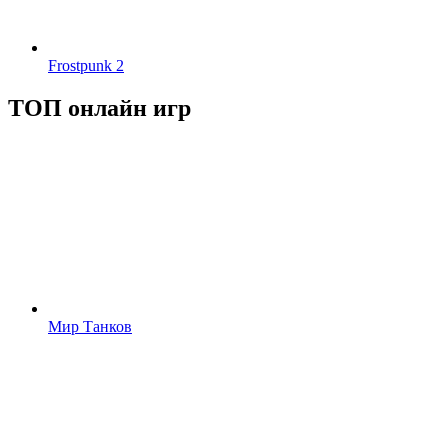
Frostpunk 2
ТОП онлайн игр
Мир Танков