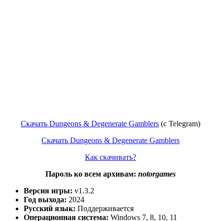
Скачать Dungeons & Degenerate Gamblers
(с Telegram)
Скачать Dungeons & Degenerate Gamblers
Как скачивать?
Пароль ко всем архивам:
notorgames
Версия игры:
v1.3.2
Год выхода:
2024
Русский язык:
Поддерживается
Операционная система:
Windows 7, 8, 10, 11