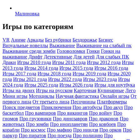
Малиновка
Игры по категориям
VR
Аниме
Аркады
Без рубрики
Бездорожье
Бизнес
Визуальные новеллы
Выживание
Выживание на слабый пк
Выживание среди зомби
Головоломки
Гонки
Гонки на
выживание
Дрифт
Детективные
Для детей
Для слабых ПК
Драки
Игры 2010 года
Игры 2011 года
Игры 2012 года
Игры
2013 года
Игры 2014 года
Игры 2015 года
Игры 2016 года
Игры 2017 года
Игры 2018 года
Игры 2019 года
Игры 2020
года
Игры 2021 года
Игры 2022 года
Игры 2023 года
Игры
2024 года
Игры 2025 года
Игры 2026 года
Игры для ноутбука
Игры на двоих
Игры на русском
Карточная
Кулинарные
Лего
Мини игры
Мотоциклы
Научная фантастика
Онлайн игры
От
первого лица
От третьего лица
Песочницы
Платформеры
Поиск предметов
Приключения
Про автобусы
Про акул
Про
баскетбол
Про вампиров
Про викингов
Про войну
Про
гномов
Про грузовики
Про динозавров
Про драконов
Про
животных
Про зомби
Про инопланетян
Про ковбоев
Про
корабли
Про космос
Про мафию
Про ниндзя
Про орков
Про
паркур
Про пиратов
Про поезда
Про полицию
Про