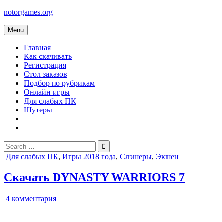
Skip
notorgames.org
to
content
Menu
Главная
Как скачивать
Регистрация
Стол заказов
Подбор по рубрикам
Онлайн игры
Для слабых ПК
Шутеры
Search
for:
Posted
Для слабых ПК
,
Игры 2018 года
,
Слэшеры
,
Экшен
in
Скачать DYNASTY WARRIORS 7
к
4 комментария
записи
DYNASTY