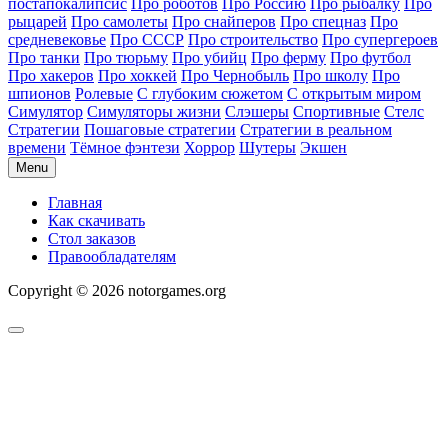
постапокалипсис
Про роботов
Про Россию
Про рыбалку
Про
рыцарей
Про самолеты
Про снайперов
Про спецназ
Про
средневековье
Про СССР
Про строительство
Про супергероев
Про танки
Про тюрьму
Про убийц
Про ферму
Про футбол
Про хакеров
Про хоккей
Про Чернобыль
Про школу
Про
шпионов
Ролевые
С глубоким сюжетом
С открытым миром
Симулятор
Симуляторы жизни
Слэшеры
Спортивные
Стелс
Стратегии
Пошаговые стратегии
Стратегии в реальном
времени
Тёмное фэнтези
Хоррор
Шутеры
Экшен
Menu
Главная
Как скачивать
Стол заказов
Правообладателям
Copyright © 2026 notorgames.org
Scroll
to
Top