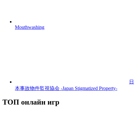
Mouthwashing
日
本事故物件監視協会 -Japan Stigmatized Property-
ТОП онлайн игр