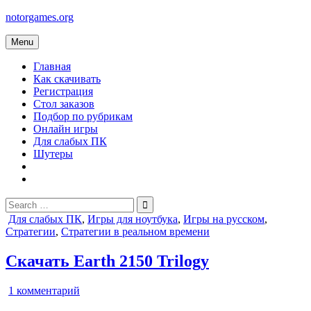
Skip
notorgames.org
to
content
Menu
Главная
Как скачивать
Регистрация
Стол заказов
Подбор по рубрикам
Онлайн игры
Для слабых ПК
Шутеры
Search
for:
Posted
Для слабых ПК
,
Игры для ноутбука
,
Игры на русском
,
in
Стратегии
,
Стратегии в реальном времени
Скачать Earth 2150 Trilogy
к
1 комментарий
записи