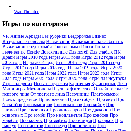
War Thunder
Игры по категориям
VR
Аниме
Аркады
Без рубрики
Бездорожье
Бизнес
Визуальные новеллы
Выживание
Выживание на слабый пк
Выживание среди зомби
Головоломки
Гонки
Гонки на
выживание
Дрифт
Детективные
Для детей
Для слабых ПК
Драки
Игры 2010 года
Игры 2011 года
Игры 2012 года
Игры
2013 года
Игры 2014 года
Игры 2015 года
Игры 2016 года
Игры 2017 года
Игры 2018 года
Игры 2019 года
Игры 2020
года
Игры 2021 года
Игры 2022 года
Игры 2023 года
Игры
2024 года
Игры 2025 года
Игры 2026 года
Игры для ноутбука
Игры на двоих
Игры на русском
Карточная
Кулинарные
Лего
Мини игры
Мотоциклы
Научная фантастика
Онлайн игры
От
первого лица
От третьего лица
Песочницы
Платформеры
Поиск предметов
Приключения
Про автобусы
Про акул
Про
баскетбол
Про вампиров
Про викингов
Про войну
Про
гномов
Про грузовики
Про динозавров
Про драконов
Про
животных
Про зомби
Про инопланетян
Про ковбоев
Про
корабли
Про космос
Про мафию
Про ниндзя
Про орков
Про
паркур
Про пиратов
Про поезда
Про полицию
Про
постапокалипсис
Про роботов
Про Россию
Про рыбалку
Про