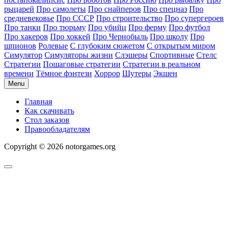
рыцарей
Про самолеты
Про снайперов
Про спецназ
Про
средневековье
Про СССР
Про строительство
Про супергероев
Про танки
Про тюрьму
Про убийц
Про ферму
Про футбол
Про хакеров
Про хоккей
Про Чернобыль
Про школу
Про
шпионов
Ролевые
С глубоким сюжетом
С открытым миром
Симулятор
Симуляторы жизни
Слэшеры
Спортивные
Стелс
Стратегии
Пошаговые стратегии
Стратегии в реальном
времени
Тёмное фэнтези
Хоррор
Шутеры
Экшен
Menu
Главная
Как скачивать
Стол заказов
Правообладателям
Copyright © 2026 notorgames.org
Scroll
to
Top