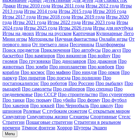
выживание
Дрифт
Детективные
Для детей
Для слабых ПК
Драки
Игры 2010 года
Игры 2011 года
Игры 2012 года
Игры
2013 года
Игры 2014 года
Игры 2015 года
Игры 2016 года
Игры 2017 года
Игры 2018 года
Игры 2019 года
Игры 2020
года
Игры 2021 года
Игры 2022 года
Игры 2023 года
Игры
2024 года
Игры 2025 года
Игры 2026 года
Игры для ноутбука
Игры на двоих
Игры на русском
Карточная
Кулинарные
Лего
Мини игры
Мотоциклы
Научная фантастика
Онлайн игры
От
первого лица
От третьего лица
Песочницы
Платформеры
Поиск предметов
Приключения
Про автобусы
Про акул
Про
баскетбол
Про вампиров
Про викингов
Про войну
Про
гномов
Про грузовики
Про динозавров
Про драконов
Про
животных
Про зомби
Про инопланетян
Про ковбоев
Про
корабли
Про космос
Про мафию
Про ниндзя
Про орков
Про
паркур
Про пиратов
Про поезда
Про полицию
Про
постапокалипсис
Про роботов
Про Россию
Про рыбалку
Про
рыцарей
Про самолеты
Про снайперов
Про спецназ
Про
средневековье
Про СССР
Про строительство
Про супергероев
Про танки
Про тюрьму
Про убийц
Про ферму
Про футбол
Про хакеров
Про хоккей
Про Чернобыль
Про школу
Про
шпионов
Ролевые
С глубоким сюжетом
С открытым миром
Симулятор
Симуляторы жизни
Слэшеры
Спортивные
Стелс
Стратегии
Пошаговые стратегии
Стратегии в реальном
времени
Тёмное фэнтези
Хоррор
Шутеры
Экшен
Menu