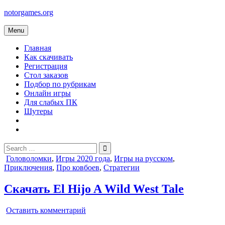
Skip
notorgames.org
to
content
Menu
Главная
Как скачивать
Регистрация
Стол заказов
Подбор по рубрикам
Онлайн игры
Для слабых ПК
Шутеры
Search
for:
Posted
Головоломки
,
Игры 2020 года
,
Игры на русском
,
in
Приключения
,
Про ковбоев
,
Стратегии
Скачать El Hijo A Wild West Tale
on
Оставить комментарий
El