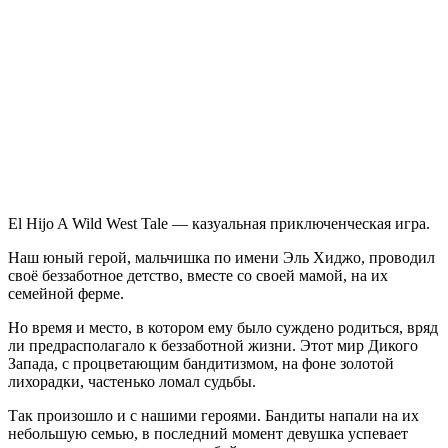
Hijo
A
Wild
West
Tale
El Hijo A Wild West Tale — казуальная приключенческая игра.
Наш юный герой, мальчишка по имени Эль Хиджо, проводил
своё беззаботное детство, вместе со своей мамой, на их
семейной ферме.
Но время и место, в котором ему было суждено родиться, вряд
ли предрасполагало к беззаботной жизни. Этот мир Дикого
Запада, с процветающим бандитизмом, на фоне золотой
лихорадки, частенько ломал судьбы.
Так произошло и с нашими героями. Бандиты напали на их
небольшую семью, в последний момент девушка успевает