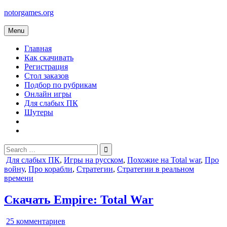
Skip
notorgames.org
to
content
Menu
Главная
Как скачивать
Регистрация
Стол заказов
Подбор по рубрикам
Онлайн игры
Для слабых ПК
Шутеры
Search
for:
Posted
Для слабых ПК
,
Игры на русском
,
Похожие на Total war
,
Про
in
войну
,
Про корабли
,
Стратегии
,
Стратегии в реальном
времени
Скачать Empire: Total War
к
25 комментариев