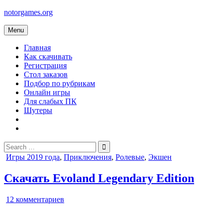
Skip
notorgames.org
to
content
Menu
Главная
Как скачивать
Регистрация
Стол заказов
Подбор по рубрикам
Онлайн игры
Для слабых ПК
Шутеры
Search
for:
Posted
Игры 2019 года
,
Приключения
,
Ролевые
,
Экшен
in
Скачать Evoland Legendary Edition
к
12 комментариев
записи
Evoland