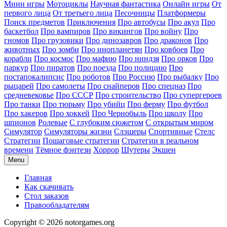
Мини игры
Мотоциклы
Научная фантастика
Онлайн игры
От
первого лица
От третьего лица
Песочницы
Платформеры
Поиск предметов
Приключения
Про автобусы
Про акул
Про
баскетбол
Про вампиров
Про викингов
Про войну
Про
гномов
Про грузовики
Про динозавров
Про драконов
Про
животных
Про зомби
Про инопланетян
Про ковбоев
Про
корабли
Про космос
Про мафию
Про ниндзя
Про орков
Про
паркур
Про пиратов
Про поезда
Про полицию
Про
постапокалипсис
Про роботов
Про Россию
Про рыбалку
Про
рыцарей
Про самолеты
Про снайперов
Про спецназ
Про
средневековье
Про СССР
Про строительство
Про супергероев
Про танки
Про тюрьму
Про убийц
Про ферму
Про футбол
Про хакеров
Про хоккей
Про Чернобыль
Про школу
Про
шпионов
Ролевые
С глубоким сюжетом
С открытым миром
Симулятор
Симуляторы жизни
Слэшеры
Спортивные
Стелс
Стратегии
Пошаговые стратегии
Стратегии в реальном
времени
Тёмное фэнтези
Хоррор
Шутеры
Экшен
Menu
Главная
Как скачивать
Стол заказов
Правообладателям
Copyright © 2026 notorgames.org