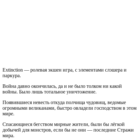
Extinction
Extinction — ролевая экшен игра, с элементами слэшера и
паркура.
Война давно окончилась, да и не было толком ни какой
войны. Было лишь тотальное уничтожение.
Появившиеся невесть откуда полчища чудовищ, ведомые
огромными великанами, быстро овладели господством в этом
мире.
Спасающиеся бегством мирные жители, были бы лёгкой
добычей для монстров, если бы не они — последние Стражи
мира.