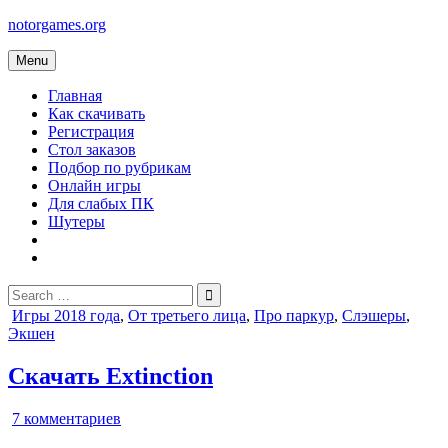
Skip
notorgames.org
to
content
Menu
Главная
Как скачивать
Регистрация
Стол заказов
Подбор по рубрикам
Онлайн игры
Для слабых ПК
Шутеры
Search
for:
Posted
Игры 2018 года
,
От третьего лица
,
Про паркур
,
Слэшеры
,
in
Экшен
Скачать Extinction
к
7 комментариев
записи