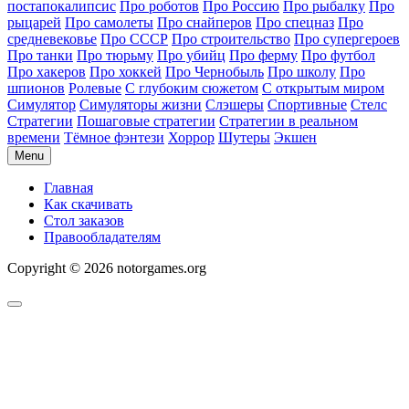
постапокалипсис
Про роботов
Про Россию
Про рыбалку
Про
рыцарей
Про самолеты
Про снайперов
Про спецназ
Про
средневековье
Про СССР
Про строительство
Про супергероев
Про танки
Про тюрьму
Про убийц
Про ферму
Про футбол
Про хакеров
Про хоккей
Про Чернобыль
Про школу
Про
шпионов
Ролевые
С глубоким сюжетом
С открытым миром
Симулятор
Симуляторы жизни
Слэшеры
Спортивные
Стелс
Стратегии
Пошаговые стратегии
Стратегии в реальном
времени
Тёмное фэнтези
Хоррор
Шутеры
Экшен
Menu
Главная
Как скачивать
Стол заказов
Правообладателям
Copyright © 2026 notorgames.org
Scroll
to
Top