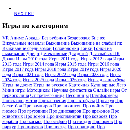
NEXT RP
Игры по категориям
VR
Аниме
Аркады
Без рубрики
Бездорожье
Бизнес
Визуальные новеллы
Выживание
Выживание на слабый пк
Выживание среди зомби
Головоломки
Гонки
Гонки на
выживание
Дрифт
Детективные
Для детей
Для слабых ПК
Драки
Игры 2010 года
Игры 2011 года
Игры 2012 года
Игры
2013 года
Игры 2014 года
Игры 2015 года
Игры 2016 года
Игры 2017 года
Игры 2018 года
Игры 2019 года
Игры 2020
года
Игры 2021 года
Игры 2022 года
Игры 2023 года
Игры
2024 года
Игры 2025 года
Игры 2026 года
Игры для ноутбука
Игры на двоих
Игры на русском
Карточная
Кулинарные
Лего
Мини игры
Мотоциклы
Научная фантастика
Онлайн игры
От
первого лица
От третьего лица
Песочницы
Платформеры
Поиск предметов
Приключения
Про автобусы
Про акул
Про
баскетбол
Про вампиров
Про викингов
Про войну
Про
гномов
Про грузовики
Про динозавров
Про драконов
Про
животных
Про зомби
Про инопланетян
Про ковбоев
Про
корабли
Про космос
Про мафию
Про ниндзя
Про орков
Про
паркур
Про пиратов
Про поезда
Про полицию
Про