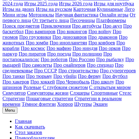
2024 года
Игры 2025 года
Игры 2026 года
Игры для ноутбука
Игры на двоих
Игры на русском
Карточная
Кулинарные
Лего
Мини игры
Мотоциклы
Научная фантастика
Онлайн игры
От
первого лица
От третьего лица
Песочницы
Платформеры
Поиск предметов
Приключения
Про автобусы
Про акул
Про
баскетбол
Про вампиров
Про викингов
Про войну
Про
гномов
Про грузовики
Про динозавров
Про драконов
Про
животных
Про зомби
Про инопланетян
Про ковбоев
Про
корабли
Про космос
Про мафию
Про ниндзя
Про орков
Про
паркур
Про пиратов
Про поезда
Про полицию
Про
постапокалипсис
Про роботов
Про Россию
Про рыбалку
Про
рыцарей
Про самолеты
Про снайперов
Про спецназ
Про
средневековье
Про СССР
Про строительство
Про супергероев
Про танки
Про тюрьму
Про убийц
Про ферму
Про футбол
Про хакеров
Про хоккей
Про Чернобыль
Про школу
Про
шпионов
Ролевые
С глубоким сюжетом
С открытым миром
Симулятор
Симуляторы жизни
Слэшеры
Спортивные
Стелс
Стратегии
Пошаговые стратегии
Стратегии в реальном
времени
Тёмное фэнтези
Хоррор
Шутеры
Экшен
Menu
Главная
Как скачивать
Стол заказов
Правообладателям