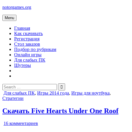
Skip
notorgames.org
to
content
Menu
Главная
Как скачивать
Регистрация
Стол заказов
Подбор по рубрикам
Онлайн игры
Для слабых ПК
Шутеры
Search
for:
Posted
Для слабых ПК
,
Игры 2014 года
,
Игры для ноутбука
,
in
Стратегии
Скачать Five Hearts Under One Roof
к
16 комментариев
записи