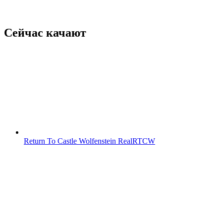
Сейчас качают
Return To Castle Wolfenstein RealRTCW