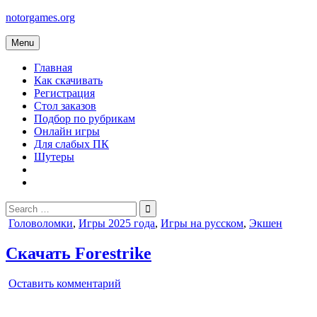
Skip
notorgames.org
to
content
Menu
Главная
Как скачивать
Регистрация
Стол заказов
Подбор по рубрикам
Онлайн игры
Для слабых ПК
Шутеры
Search
for:
Posted
Головоломки
,
Игры 2025 года
,
Игры на русском
,
Экшен
in
Скачать Forestrike
on
Оставить комментарий
Forestrike