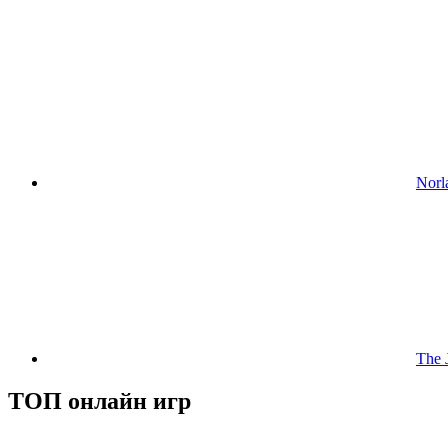
Norl
The 
ТОП онлайн игр