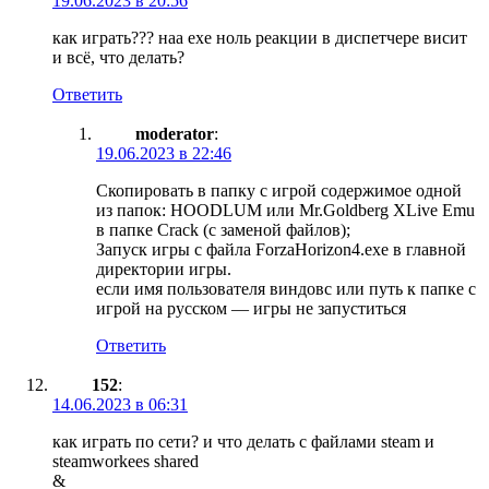
19.06.2023 в 20:56
как играть??? наа exe ноль реакции в диспетчере висит
и всё, что делать?
Ответить
moderator
:
19.06.2023 в 22:46
Скопировать в папку с игрой содержимое одной
из папок: HOODLUM или Mr.Goldberg XLive Emu
в папке Crack (с заменой файлов);
Запуск игры с файла ForzaHorizon4.exe в главной
директории игры.
если имя пользователя виндовс или путь к папке с
игрой на русском — игры не запуститься
Ответить
152
:
14.06.2023 в 06:31
как играть по сети? и что делать с файлами steam и
steamworkees shared
&