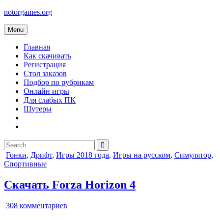
Skip
notorgames.org
to
content
Menu
Главная
Как скачивать
Регистрация
Стол заказов
Подбор по рубрикам
Онлайн игры
Для слабых ПК
Шутеры
Search
for:
Posted
Гонки
,
Дрифт
,
Игры 2018 года
,
Игры на русском
,
Симулятор
,
in
Спортивные
Скачать Forza Horizon 4
к
308 комментариев
записи