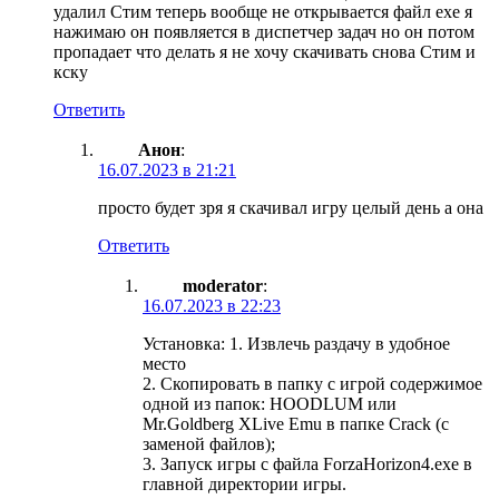
удалил Стим теперь вообще не открывается файл ехе я
нажимаю он появляется в диспетчер задач но он потом
пропадает что делать я не хочу скачивать снова Стим и
кску
Ответить
Анон
:
16.07.2023 в 21:21
просто будет зря я скачивал игру целый день а она
Ответить
moderator
:
16.07.2023 в 22:23
Установка: 1. Извлечь раздачу в удобное
место
2. Скопировать в папку с игрой содержимое
одной из папок: HOODLUM или
Mr.Goldberg XLive Emu в папке Crack (с
заменой файлов);
3. Запуск игры с файла ForzaHorizon4.exe в
главной директории игры.