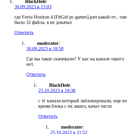
BlackHole
:
30.09.2023 в 15:03
где Forza Horizon 4 [FitGirl pc games].part какой-то , там
было 32 файла, я не докачал
Ответить
moderator
:
30.09.2023 в 18:58
Где вы такое скачивали? У нас на канале такого
нет.
Ответить
BlackHole
:
25.10.2023 в 19:38
с тг канала который заблокировали, еще во
время блока с пк зашел, качал части
Ответить
moderator
:
25.10.2023 в 21:52