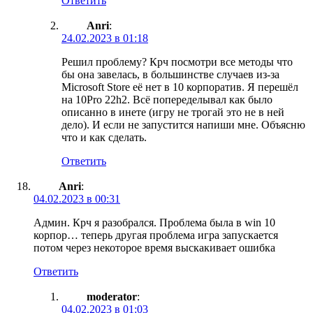
Ответить
Anri
:
24.02.2023 в 01:18
Решил проблему? Крч посмотри все методы что
бы она завелась, в большинстве случаев из-за
Microsoft Store её нет в 10 корпоратив. Я перешёл
на 10Pro 22h2. Всё попеределывал как было
описанно в инете (игру не трогай это не в ней
дело). И если не запустится напиши мне. Объясню
что и как сделать.
Ответить
Anri
:
04.02.2023 в 00:31
Админ. Крч я разобрался. Проблема была в win 10
корпор… теперь другая проблема игра запускается
потом через некоторое время выскакивает ошибка
Ответить
moderator
:
04.02.2023 в 01:03