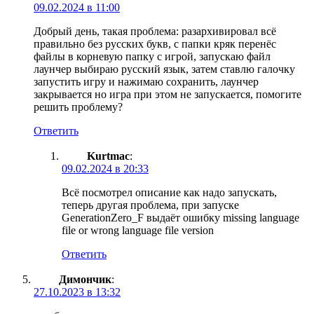
09.02.2024 в 11:00
Добрый день, такая проблема: разархивировал всё
правильно без русских букв, с папки кряк перенёс
файлы в корневую папку с игрой, запускаю файл
лаунчер выбираю русский язык, затем ставлю галочку
запустить игру и нажимаю сохранить, лаунчер
закрывается но игра при этом не запускается, помогите
решить проблему?
Ответить
Kurtmac
:
09.02.2024 в 20:33
Всё посмотрел описание как надо запускать,
теперь другая проблема, при запуске
GenerationZero_F выдаёт ошибку missing language
file or wrong language file version
Ответить
Димончик
:
27.10.2023 в 13:32