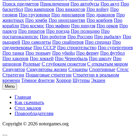
Поиск предметов
Приключения
Про автобусы
Про акул
Про
баскетбол
Про вампиров
Про викингов
Про войну
Про
гномов
Про грузовики
Про динозавров
Про драконов
Про
животных
Про зомби
Про инопланетян
Про ковбоев
Про
корабли
Про космос
Про мафию
Про ниндзя
Про орков
Про
паркур
Про пиратов
Про поезда
Про полицию
Про
постапокалипсис
Про роботов
Про Россию
Про рыбалку
Про
рыцарей
Про самолеты
Про снайперов
Про спецназ
Про
средневековье
Про СССР
Про строительство
Про супергероев
Про танки
Про тюрьму
Про убийц
Про ферму
Про футбол
Про хакеров
Про хоккей
Про Чернобыль
Про школу
Про
шпионов
Ролевые
С глубоким сюжетом
С открытым миром
Симулятор
Симуляторы жизни
Слэшеры
Спортивные
Стелс
Стратегии
Пошаговые стратегии
Стратегии в реальном
времени
Тёмное фэнтези
Хоррор
Шутеры
Экшен
Menu
Главная
Как скачивать
Стол заказов
Правообладателям
Copyright © 2026 notorgames.org