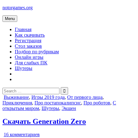
Skip
notorgames.org
to
content
Menu
Главная
Как скачивать
Регистрация
Стол заказов
Подбор по рубрикам
Онлайн игры
Для слабых ПК
Шутеры
Search
for:
Posted
Выживание
,
Игры 2019 года
,
От первого лица
,
in
Приключения
,
Про постапокалипсис
,
Про роботов
,
С
открытым миром
,
Шутеры
,
Экшен
Скачать Generation Zero
к
16 комментариев