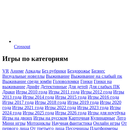
Crossout
Игры по категориям
VR
Аниме
Аркады
Без рубрики
Бездорожье
Бизнес
Визуальные новеллы
Выживание
Выживание на слабый пк
Выживание среди зомби
Головоломки
Гонки
Гонки на
выживание
Дрифт
Детективные
Для детей
Для слабых ПК
Драки
Игры 2010 года
Игры 2011 года
Игры 2012 года
Игры
2013 года
Игры 2014 года
Игры 2015 года
Игры 2016 года
Игры 2017 года
Игры 2018 года
Игры 2019 года
Игры 2020
года
Игры 2021 года
Игры 2022 года
Игры 2023 года
Игры
2024 года
Игры 2025 года
Игры 2026 года
Игры для ноутбука
Игры на двоих
Игры на русском
Карточная
Кулинарные
Лего
Мини игры
Мотоциклы
Научная фантастика
Онлайн игры
От
первого лица
От третьего лица
Песочницы
Платформеры