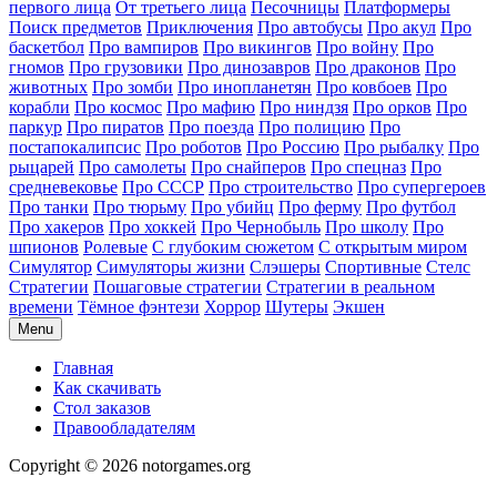
первого лица
От третьего лица
Песочницы
Платформеры
Поиск предметов
Приключения
Про автобусы
Про акул
Про
баскетбол
Про вампиров
Про викингов
Про войну
Про
гномов
Про грузовики
Про динозавров
Про драконов
Про
животных
Про зомби
Про инопланетян
Про ковбоев
Про
корабли
Про космос
Про мафию
Про ниндзя
Про орков
Про
паркур
Про пиратов
Про поезда
Про полицию
Про
постапокалипсис
Про роботов
Про Россию
Про рыбалку
Про
рыцарей
Про самолеты
Про снайперов
Про спецназ
Про
средневековье
Про СССР
Про строительство
Про супергероев
Про танки
Про тюрьму
Про убийц
Про ферму
Про футбол
Про хакеров
Про хоккей
Про Чернобыль
Про школу
Про
шпионов
Ролевые
С глубоким сюжетом
С открытым миром
Симулятор
Симуляторы жизни
Слэшеры
Спортивные
Стелс
Стратегии
Пошаговые стратегии
Стратегии в реальном
времени
Тёмное фэнтези
Хоррор
Шутеры
Экшен
Menu
Главная
Как скачивать
Стол заказов
Правообладателям
Copyright © 2026 notorgames.org