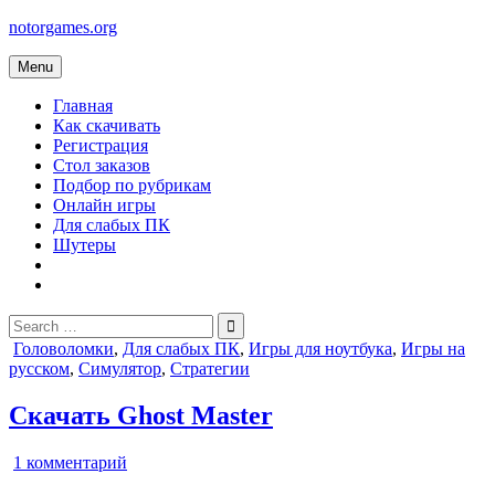
Skip
notorgames.org
to
content
Menu
Главная
Как скачивать
Регистрация
Стол заказов
Подбор по рубрикам
Онлайн игры
Для слабых ПК
Шутеры
Search
for:
Posted
Головоломки
,
Для слабых ПК
,
Игры для ноутбука
,
Игры на
in
русском
,
Симулятор
,
Стратегии
Скачать Ghost Master
к
1 комментарий
записи