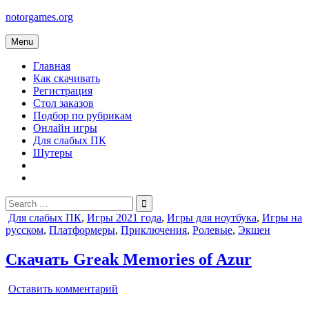
Skip
notorgames.org
to
content
Menu
Главная
Как скачивать
Регистрация
Стол заказов
Подбор по рубрикам
Онлайн игры
Для слабых ПК
Шутеры
Search
for:
Posted
Для слабых ПК
,
Игры 2021 года
,
Игры для ноутбука
,
Игры на
in
русском
,
Платформеры
,
Приключения
,
Ролевые
,
Экшен
Скачать Greak Memories of Azur
on
Оставить комментарий
Greak