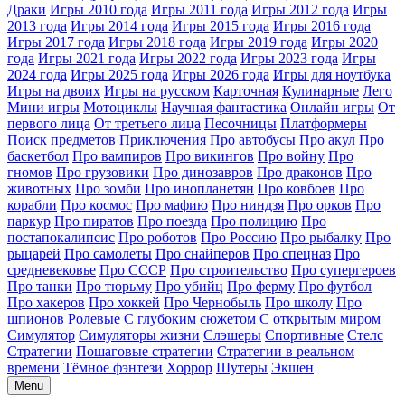
Драки
Игры 2010 года
Игры 2011 года
Игры 2012 года
Игры
2013 года
Игры 2014 года
Игры 2015 года
Игры 2016 года
Игры 2017 года
Игры 2018 года
Игры 2019 года
Игры 2020
года
Игры 2021 года
Игры 2022 года
Игры 2023 года
Игры
2024 года
Игры 2025 года
Игры 2026 года
Игры для ноутбука
Игры на двоих
Игры на русском
Карточная
Кулинарные
Лего
Мини игры
Мотоциклы
Научная фантастика
Онлайн игры
От
первого лица
От третьего лица
Песочницы
Платформеры
Поиск предметов
Приключения
Про автобусы
Про акул
Про
баскетбол
Про вампиров
Про викингов
Про войну
Про
гномов
Про грузовики
Про динозавров
Про драконов
Про
животных
Про зомби
Про инопланетян
Про ковбоев
Про
корабли
Про космос
Про мафию
Про ниндзя
Про орков
Про
паркур
Про пиратов
Про поезда
Про полицию
Про
постапокалипсис
Про роботов
Про Россию
Про рыбалку
Про
рыцарей
Про самолеты
Про снайперов
Про спецназ
Про
средневековье
Про СССР
Про строительство
Про супергероев
Про танки
Про тюрьму
Про убийц
Про ферму
Про футбол
Про хакеров
Про хоккей
Про Чернобыль
Про школу
Про
шпионов
Ролевые
С глубоким сюжетом
С открытым миром
Симулятор
Симуляторы жизни
Слэшеры
Спортивные
Стелс
Стратегии
Пошаговые стратегии
Стратегии в реальном
времени
Тёмное фэнтези
Хоррор
Шутеры
Экшен
Menu