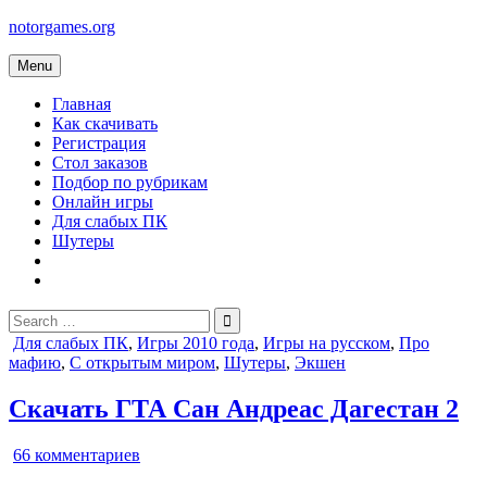
Skip
notorgames.org
to
content
Menu
Главная
Как скачивать
Регистрация
Стол заказов
Подбор по рубрикам
Онлайн игры
Для слабых ПК
Шутеры
Search
for:
Posted
Для слабых ПК
,
Игры 2010 года
,
Игры на русском
,
Про
in
мафию
,
С открытым миром
,
Шутеры
,
Экшен
Скачать ГТА Сан Андреас Дагестан 2
к
66 комментариев
записи