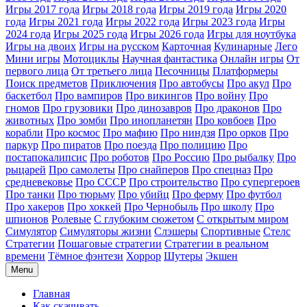
Игры 2017 года
Игры 2018 года
Игры 2019 года
Игры 2020
года
Игры 2021 года
Игры 2022 года
Игры 2023 года
Игры
2024 года
Игры 2025 года
Игры 2026 года
Игры для ноутбука
Игры на двоих
Игры на русском
Карточная
Кулинарные
Лего
Мини игры
Мотоциклы
Научная фантастика
Онлайн игры
От
первого лица
От третьего лица
Песочницы
Платформеры
Поиск предметов
Приключения
Про автобусы
Про акул
Про
баскетбол
Про вампиров
Про викингов
Про войну
Про
гномов
Про грузовики
Про динозавров
Про драконов
Про
животных
Про зомби
Про инопланетян
Про ковбоев
Про
корабли
Про космос
Про мафию
Про ниндзя
Про орков
Про
паркур
Про пиратов
Про поезда
Про полицию
Про
постапокалипсис
Про роботов
Про Россию
Про рыбалку
Про
рыцарей
Про самолеты
Про снайперов
Про спецназ
Про
средневековье
Про СССР
Про строительство
Про супергероев
Про танки
Про тюрьму
Про убийц
Про ферму
Про футбол
Про хакеров
Про хоккей
Про Чернобыль
Про школу
Про
шпионов
Ролевые
С глубоким сюжетом
С открытым миром
Симулятор
Симуляторы жизни
Слэшеры
Спортивные
Стелс
Стратегии
Пошаговые стратегии
Стратегии в реальном
времени
Тёмное фэнтези
Хоррор
Шутеры
Экшен
Menu
Главная
Как скачивать