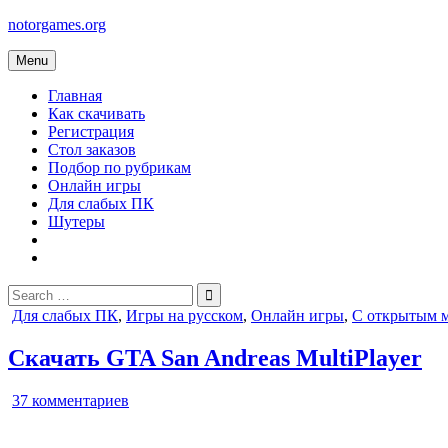
Skip
notorgames.org
to
content
Menu
Главная
Как скачивать
Регистрация
Стол заказов
Подбор по рубрикам
Онлайн игры
Для слабых ПК
Шутеры
Search
for:
Posted
Для слабых ПК
,
Игры на русском
,
Онлайн игры
,
С открытым 
in
Скачать GTA San Andreas MultiPlayer
к
37 комментариев
записи
GTA