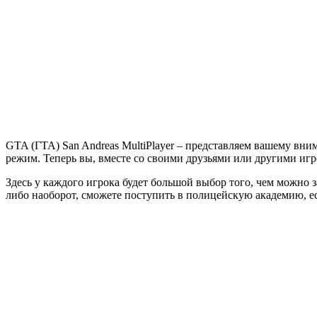
San
Andreas
MultiPlayer
GTA (ГТА) San Andreas MultiPlayer – представляем вашему вн
режим. Теперь вы, вместе со своими друзьями или другими и
Здесь у каждого игрока будет большой выбор того, чем можно з
либо наоборот, сможете поступить в полицейскую академию, е