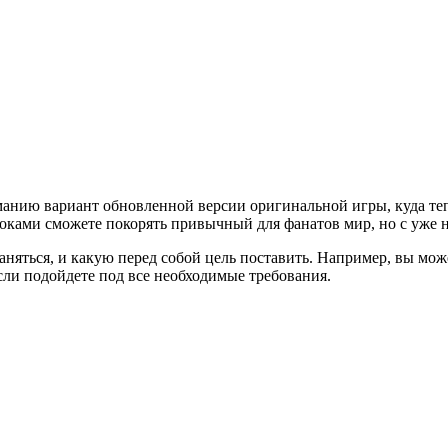
иманию вариант обновленной версии оригинальной игры, куда т
гроками сможете покорять привычный для фанатов мир, но с уж
аняться, и какую перед собой цель поставить. Например, вы може
сли подойдете под все необходимые требования.