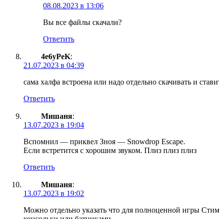
08.08.2023 в 13:06
Вы все файлы скачали?
Ответить
4e6yPeK
:
21.07.2023 в 04:39
сама халфа встроена или надо отдельно скачивать и стави
Ответить
Мишаня
:
13.07.2023 в 19:04
Вспомнил — приквел Зноя — Snowdrop Escape.
Если встретится с хорошим звуком. Плиз плиз плиз
Ответить
Мишаня
:
13.07.2023 в 19:02
Можно отдельно указать что для полноценной игры Стим 
консольки или батниками