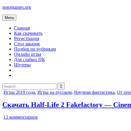
Skip
notorgames.org
to
content
Menu
Главная
Как скачивать
Регистрация
Стол заказов
Подбор по рубрикам
Онлайн игры
Для слабых ПК
Шутеры
Search
for:
Posted
Игры 2019 года
,
Игры на русском
,
Научная фантастика
,
От пер
in
Скачать Half-Life 2 Fakefactory — Cine
к
12 комментариев
записи
Half-