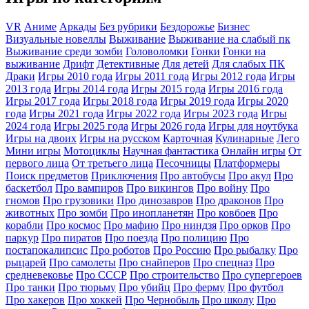
VR
Аниме
Аркады
Без рубрики
Бездорожье
Бизнес
Визуальные новеллы
Выживание
Выживание на слабый пк
Выживание среди зомби
Головоломки
Гонки
Гонки на
выживание
Дрифт
Детективные
Для детей
Для слабых ПК
Драки
Игры 2010 года
Игры 2011 года
Игры 2012 года
Игры
2013 года
Игры 2014 года
Игры 2015 года
Игры 2016 года
Игры 2017 года
Игры 2018 года
Игры 2019 года
Игры 2020
года
Игры 2021 года
Игры 2022 года
Игры 2023 года
Игры
2024 года
Игры 2025 года
Игры 2026 года
Игры для ноутбука
Игры на двоих
Игры на русском
Карточная
Кулинарные
Лего
Мини игры
Мотоциклы
Научная фантастика
Онлайн игры
От
первого лица
От третьего лица
Песочницы
Платформеры
Поиск предметов
Приключения
Про автобусы
Про акул
Про
баскетбол
Про вампиров
Про викингов
Про войну
Про
гномов
Про грузовики
Про динозавров
Про драконов
Про
животных
Про зомби
Про инопланетян
Про ковбоев
Про
корабли
Про космос
Про мафию
Про ниндзя
Про орков
Про
паркур
Про пиратов
Про поезда
Про полицию
Про
постапокалипсис
Про роботов
Про Россию
Про рыбалку
Про
рыцарей
Про самолеты
Про снайперов
Про спецназ
Про
средневековье
Про СССР
Про строительство
Про супергероев
Про танки
Про тюрьму
Про убийц
Про ферму
Про футбол
Про хакеров
Про хоккей
Про Чернобыль
Про школу
Про