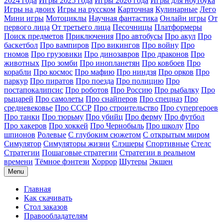
2024 года
Игры 2025 года
Игры 2026 года
Игры для ноутбука
Игры на двоих
Игры на русском
Карточная
Кулинарные
Лего
Мини игры
Мотоциклы
Научная фантастика
Онлайн игры
От
первого лица
От третьего лица
Песочницы
Платформеры
Поиск предметов
Приключения
Про автобусы
Про акул
Про
баскетбол
Про вампиров
Про викингов
Про войну
Про
гномов
Про грузовики
Про динозавров
Про драконов
Про
животных
Про зомби
Про инопланетян
Про ковбоев
Про
корабли
Про космос
Про мафию
Про ниндзя
Про орков
Про
паркур
Про пиратов
Про поезда
Про полицию
Про
постапокалипсис
Про роботов
Про Россию
Про рыбалку
Про
рыцарей
Про самолеты
Про снайперов
Про спецназ
Про
средневековье
Про СССР
Про строительство
Про супергероев
Про танки
Про тюрьму
Про убийц
Про ферму
Про футбол
Про хакеров
Про хоккей
Про Чернобыль
Про школу
Про
шпионов
Ролевые
С глубоким сюжетом
С открытым миром
Симулятор
Симуляторы жизни
Слэшеры
Спортивные
Стелс
Стратегии
Пошаговые стратегии
Стратегии в реальном
времени
Тёмное фэнтези
Хоррор
Шутеры
Экшен
Menu
Главная
Как скачивать
Стол заказов
Правообладателям