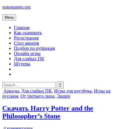
Skip
notorgames.org
to
content
Menu
Главная
Как скачивать
Регистрация
Стол заказов
Подбор по рубрикам
Онлайн игры
Для слабых ПК
Шутеры
Search
for:
Posted
Аркады
,
Для слабых ПК
,
Игры для ноутбука
,
Игры на
in
русском
,
От третьего лица
,
Экшен
Скачать Harry Potter and the
Philosopher’s Stone
к
4 комментария