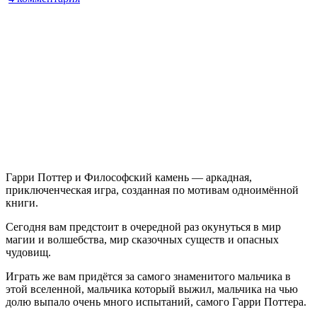
записи
Harry
Potter
and
the
Philosopher’s
Stone
Гарри Поттер и Философский камень — аркадная,
приключенческая игра, созданная по мотивам одноимённой
книги.
Сегодня вам предстоит в очередной раз окунуться в мир
магии и волшебства, мир сказочных существ и опасных
чудовищ.
Играть же вам придётся за самого знаменитого мальчика в
этой вселенной, мальчика который выжил, мальчика на чью
долю выпало очень много испытаний, самого Гарри Поттера.