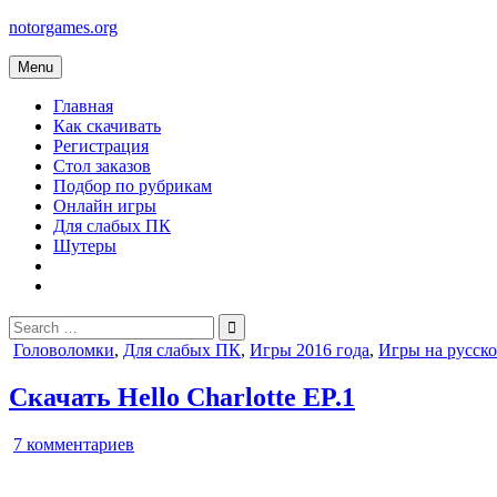
Skip
notorgames.org
to
content
Menu
Главная
Как скачивать
Регистрация
Стол заказов
Подбор по рубрикам
Онлайн игры
Для слабых ПК
Шутеры
Search
for:
Posted
Головоломки
,
Для слабых ПК
,
Игры 2016 года
,
Игры на русск
in
Скачать Hello Charlotte EP.1
к
7 комментариев
записи
Hello