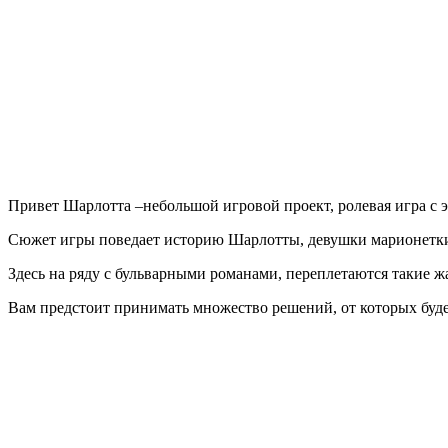
Charlotte
EP.1
Привет Шарлотта –небольшой игровой проект, ролевая игра с
Сюжет игры поведает историю Шарлотты, девушки марионетки
Здесь на ряду с бульварными романами, переплетаются такие ж
Вам предстоит принимать множество решений, от которых будет