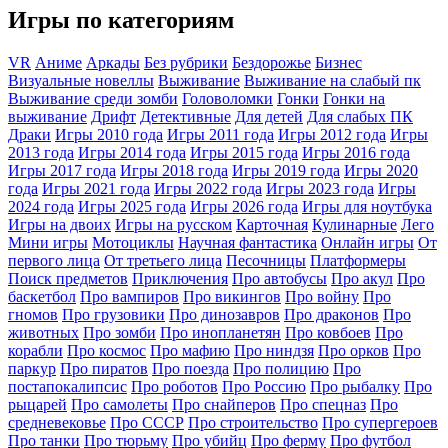
Игры по категориям
VR
Аниме
Аркады
Без рубрики
Бездорожье
Бизнес
Визуальные новеллы
Выживание
Выживание на слабый пк
Выживание среди зомби
Головоломки
Гонки
Гонки на
выживание
Дрифт
Детективные
Для детей
Для слабых ПК
Драки
Игры 2010 года
Игры 2011 года
Игры 2012 года
Игры
2013 года
Игры 2014 года
Игры 2015 года
Игры 2016 года
Игры 2017 года
Игры 2018 года
Игры 2019 года
Игры 2020
года
Игры 2021 года
Игры 2022 года
Игры 2023 года
Игры
2024 года
Игры 2025 года
Игры 2026 года
Игры для ноутбука
Игры на двоих
Игры на русском
Карточная
Кулинарные
Лего
Мини игры
Мотоциклы
Научная фантастика
Онлайн игры
От
первого лица
От третьего лица
Песочницы
Платформеры
Поиск предметов
Приключения
Про автобусы
Про акул
Про
баскетбол
Про вампиров
Про викингов
Про войну
Про
гномов
Про грузовики
Про динозавров
Про драконов
Про
животных
Про зомби
Про инопланетян
Про ковбоев
Про
корабли
Про космос
Про мафию
Про ниндзя
Про орков
Про
паркур
Про пиратов
Про поезда
Про полицию
Про
постапокалипсис
Про роботов
Про Россию
Про рыбалку
Про
рыцарей
Про самолеты
Про снайперов
Про спецназ
Про
средневековье
Про СССР
Про строительство
Про супергероев
Про танки
Про тюрьму
Про убийц
Про ферму
Про футбол