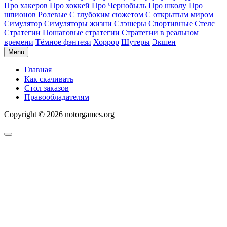
Про хакеров
Про хоккей
Про Чернобыль
Про школу
Про
шпионов
Ролевые
С глубоким сюжетом
С открытым миром
Симулятор
Симуляторы жизни
Слэшеры
Спортивные
Стелс
Стратегии
Пошаговые стратегии
Стратегии в реальном
времени
Тёмное фэнтези
Хоррор
Шутеры
Экшен
Menu
Главная
Как скачивать
Стол заказов
Правообладателям
Copyright © 2026 notorgames.org
Scroll
to
Top