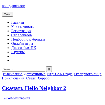
Skip
notorgames.org
to
content
Menu
Главная
Как скачивать
Регистрация
Стол заказов
Подбор по рубрикам
Онлайн игры
Для слабых ПК
Шутеры
Search
for:
Posted
Выживание
,
Детективные
,
Игры 2021 года
,
От первого лица
,
in
Приключения
,
Стелс
,
Хоррор
Скачать Hello Neighbor 2
к
59 комментариев
записи