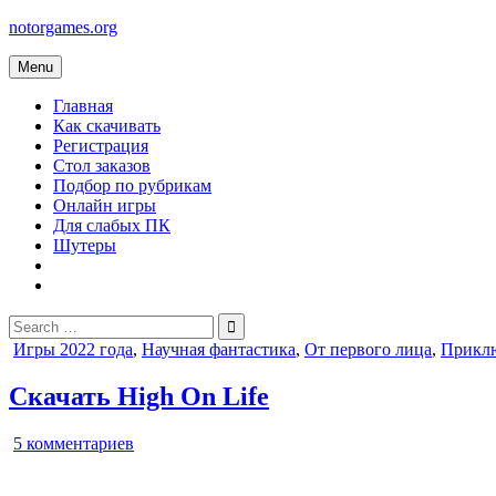
Skip
notorgames.org
to
content
Menu
Главная
Как скачивать
Регистрация
Стол заказов
Подбор по рубрикам
Онлайн игры
Для слабых ПК
Шутеры
Search
for:
Posted
Игры 2022 года
,
Научная фантастика
,
От первого лица
,
Прикл
in
Скачать High On Life
к
5 комментариев
записи
High