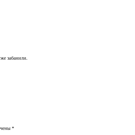
уже забанили.
ечены
*