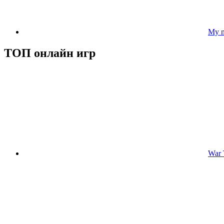
My na
ТОП онлайн игр
War 