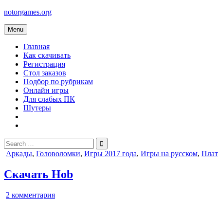
Skip
notorgames.org
to
content
Menu
Главная
Как скачивать
Регистрация
Стол заказов
Подбор по рубрикам
Онлайн игры
Для слабых ПК
Шутеры
Search
for:
Posted
Аркады
,
Головоломки
,
Игры 2017 года
,
Игры на русском
,
Пла
in
Скачать Hob
к
2 комментария
записи
Hob