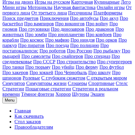
Игры на двоих
Игры на русском
Карточная
Кулинарные
Лего
Мини игры
Мотоциклы
Научная фантастика
Онлайн игры
От
первого лица
От третьего лица
Песочницы
Платформеры
Поиск предметов
Приключения
Про автобусы
Про акул
Про
баскетбол
Про вампиров
Про викингов
Про войну
Про
гномов
Про грузовики
Про динозавров
Про драконов
Про
животных
Про зомби
Про инопланетян
Про ковбоев
Про
корабли
Про космос
Про мафию
Про ниндзя
Про орков
Про
паркур
Про пиратов
Про поезда
Про полицию
Про
постапокалипсис
Про роботов
Про Россию
Про рыбалку
Про
рыцарей
Про самолеты
Про снайперов
Про спецназ
Про
средневековье
Про СССР
Про строительство
Про супергероев
Про танки
Про тюрьму
Про убийц
Про ферму
Про футбол
Про хакеров
Про хоккей
Про Чернобыль
Про школу
Про
шпионов
Ролевые
С глубоким сюжетом
С открытым миром
Симулятор
Симуляторы жизни
Слэшеры
Спортивные
Стелс
Стратегии
Пошаговые стратегии
Стратегии в реальном
времени
Тёмное фэнтези
Хоррор
Шутеры
Экшен
Menu
Главная
Как скачивать
Стол заказов
Правообладателям