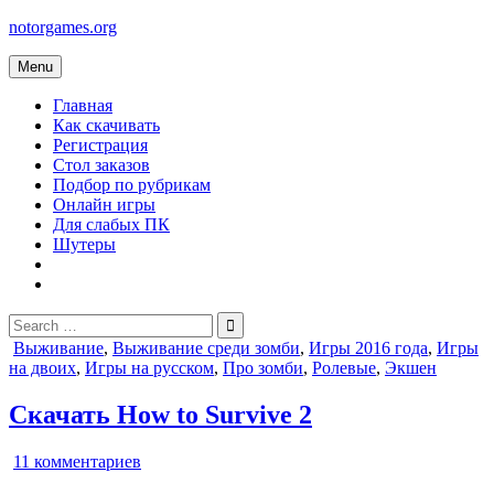
Skip
notorgames.org
to
content
Menu
Главная
Как скачивать
Регистрация
Стол заказов
Подбор по рубрикам
Онлайн игры
Для слабых ПК
Шутеры
Search
for:
Posted
Выживание
,
Выживание среди зомби
,
Игры 2016 года
,
Игры
in
на двоих
,
Игры на русском
,
Про зомби
,
Ролевые
,
Экшен
Скачать How to Survive 2
к
11 комментариев
записи