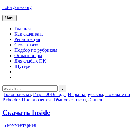
Skip
notorgames.org
to
content
Menu
Главная
Как скачивать
Регистрация
Стол заказов
Подбор по рубрикам
Онлайн игры
Для слабых ПК
Шутеры
Search
for:
Posted
Головоломки
,
Игры 2016 года
,
Игры на русском
,
Похожие на
in
Beholder
,
Приключения
,
Тёмное фэнтези
,
Экшен
Скачать Inside
к
6 комментариев
записи