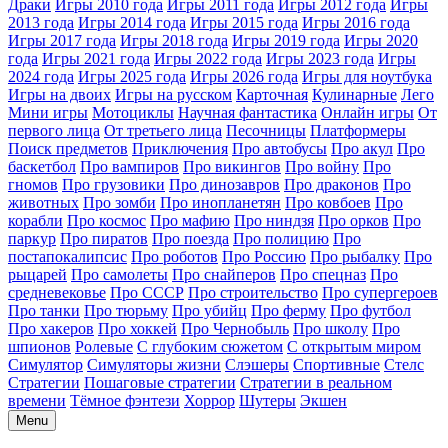
Драки
Игры 2010 года
Игры 2011 года
Игры 2012 года
Игры
2013 года
Игры 2014 года
Игры 2015 года
Игры 2016 года
Игры 2017 года
Игры 2018 года
Игры 2019 года
Игры 2020
года
Игры 2021 года
Игры 2022 года
Игры 2023 года
Игры
2024 года
Игры 2025 года
Игры 2026 года
Игры для ноутбука
Игры на двоих
Игры на русском
Карточная
Кулинарные
Лего
Мини игры
Мотоциклы
Научная фантастика
Онлайн игры
От
первого лица
От третьего лица
Песочницы
Платформеры
Поиск предметов
Приключения
Про автобусы
Про акул
Про
баскетбол
Про вампиров
Про викингов
Про войну
Про
гномов
Про грузовики
Про динозавров
Про драконов
Про
животных
Про зомби
Про инопланетян
Про ковбоев
Про
корабли
Про космос
Про мафию
Про ниндзя
Про орков
Про
паркур
Про пиратов
Про поезда
Про полицию
Про
постапокалипсис
Про роботов
Про Россию
Про рыбалку
Про
рыцарей
Про самолеты
Про снайперов
Про спецназ
Про
средневековье
Про СССР
Про строительство
Про супергероев
Про танки
Про тюрьму
Про убийц
Про ферму
Про футбол
Про хакеров
Про хоккей
Про Чернобыль
Про школу
Про
шпионов
Ролевые
С глубоким сюжетом
С открытым миром
Симулятор
Симуляторы жизни
Слэшеры
Спортивные
Стелс
Стратегии
Пошаговые стратегии
Стратегии в реальном
времени
Тёмное фэнтези
Хоррор
Шутеры
Экшен
Menu