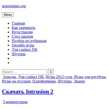
Skip
notorgames.org
to
content
Menu
Главная
Как скачивать
Регистрация
Стол заказов
Подбор по рубрикам
Онлайн игры
Для слабых ПК
Шутеры
Search
for:
Posted
Аркады
,
Для слабых ПК
,
Игры 2012 года
,
Игры для ноутбука
,
in
Игры на русском
,
Платформеры
,
Шутеры
,
Экшен
Скачать Intrusion 2
к
3 комментария
записи