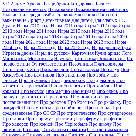
VR
Аниме
Аркады
Без рубрики
Бездорожье
Бизнес
Визуальные новеллы
Выживание
Выживание на слабый пк
Выживание среди зомби
Головоломки
Гонки
Гонки на
выживание
Дрифт
Детективные
Для детей
Для слабых ПК
Драки
Игры 2010 года
Игры 2011 года
Игры 2012 года
Игры
2013 года
Игры 2014 года
Игры 2015 года
Игры 2016 года
Игры 2017 года
Игры 2018 года
Игры 2019 года
Игры 2020
года
Игры 2021 года
Игры 2022 года
Игры 2023 года
Игры
2024 года
Игры 2025 года
Игры 2026 года
Игры для ноутбука
Игры на двоих
Игры на русском
Карточная
Кулинарные
Лего
Мини игры
Мотоциклы
Научная фантастика
Онлайн игры
От
первого лица
От третьего лица
Песочницы
Платформеры
Поиск предметов
Приключения
Про автобусы
Про акул
Про
баскетбол
Про вампиров
Про викингов
Про войну
Про
гномов
Про грузовики
Про динозавров
Про драконов
Про
животных
Про зомби
Про инопланетян
Про ковбоев
Про
корабли
Про космос
Про мафию
Про ниндзя
Про орков
Про
паркур
Про пиратов
Про поезда
Про полицию
Про
постапокалипсис
Про роботов
Про Россию
Про рыбалку
Про
рыцарей
Про самолеты
Про снайперов
Про спецназ
Про
средневековье
Про СССР
Про строительство
Про супергероев
Про танки
Про тюрьму
Про убийц
Про ферму
Про футбол
Про хакеров
Про хоккей
Про Чернобыль
Про школу
Про
шпионов
Ролевые
С глубоким сюжетом
С открытым миром
Симулятор
Симуляторы жизни
Слэшеры
Спортивные
Стелс