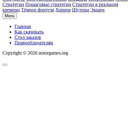
Стратегии
Пошаговые стратегии
Стратегии в реальном
времени
Тёмное фэнтези
Хоррор
Шутеры
Экшен
Menu
Главная
Как скачивать
Стол заказов
Правообладателям
Copyright © 2026 notorgames.org
Scroll
to
Top