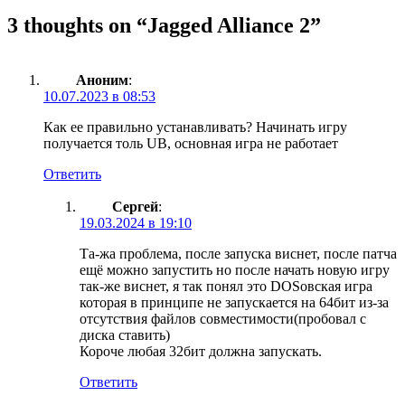
3 thoughts on “
Jagged Alliance 2
”
Аноним
:
10.07.2023 в 08:53
Как ее правильно устанавливать? Начинать игру
получается толь UB, основная игра не работает
Ответить
Сергей
:
19.03.2024 в 19:10
Та-жа проблема, после запуска виснет, после патча
ещё можно запустить но после начать новую игру
так-же виснет, я так понял это DOSовская игра
которая в принципе не запускается на 64бит из-за
отсутствия файлов совместимости(пробовал с
диска ставить)
Короче любая 32бит должна запускать.
Ответить