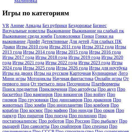
Малиновка
Игры по категориям
VR
Аниме
Аркады
Без рубрики
Бездорожье
Бизнес
Визуальные новеллы
Выживание
Выживание на слабый пк
Выживание среди зомби
Головоломки
Гонки
Гонки на
выживание
Дрифт
Детективные
Для детей
Для слабых ПК
Драки
Игры 2010 года
Игры 2011 года
Игры 2012 года
Игры
2013 года
Игры 2014 года
Игры 2015 года
Игры 2016 года
Игры 2017 года
Игры 2018 года
Игры 2019 года
Игры 2020
года
Игры 2021 года
Игры 2022 года
Игры 2023 года
Игры
2024 года
Игры 2025 года
Игры 2026 года
Игры для ноутбука
Игры на двоих
Игры на русском
Карточная
Кулинарные
Лего
Мини игры
Мотоциклы
Научная фантастика
Онлайн игры
От
первого лица
От третьего лица
Песочницы
Платформеры
Поиск предметов
Приключения
Про автобусы
Про акул
Про
баскетбол
Про вампиров
Про викингов
Про войну
Про
гномов
Про грузовики
Про динозавров
Про драконов
Про
животных
Про зомби
Про инопланетян
Про ковбоев
Про
корабли
Про космос
Про мафию
Про ниндзя
Про орков
Про
паркур
Про пиратов
Про поезда
Про полицию
Про
постапокалипсис
Про роботов
Про Россию
Про рыбалку
Про
рыцарей
Про самолеты
Про снайперов
Про спецназ
Про
средневековье
Про СССР
Про строительство
Про супергероев