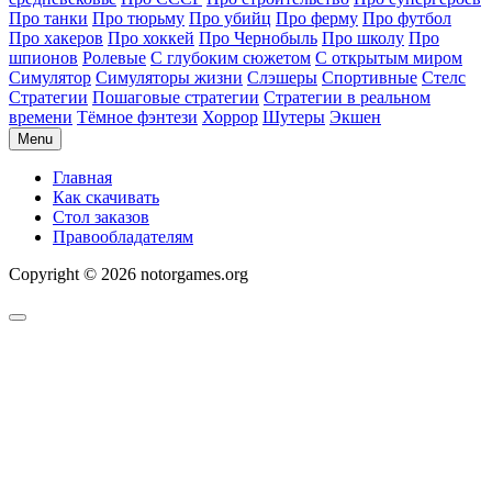
Про танки
Про тюрьму
Про убийц
Про ферму
Про футбол
Про хакеров
Про хоккей
Про Чернобыль
Про школу
Про
шпионов
Ролевые
С глубоким сюжетом
С открытым миром
Симулятор
Симуляторы жизни
Слэшеры
Спортивные
Стелс
Стратегии
Пошаговые стратегии
Стратегии в реальном
времени
Тёмное фэнтези
Хоррор
Шутеры
Экшен
Menu
Главная
Как скачивать
Стол заказов
Правообладателям
Copyright © 2026 notorgames.org
Scroll
to
Top