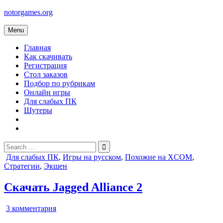
Skip
notorgames.org
to
content
Menu
Главная
Как скачивать
Регистрация
Стол заказов
Подбор по рубрикам
Онлайн игры
Для слабых ПК
Шутеры
Search
for:
Posted
Для слабых ПК
,
Игры на русском
,
Похожие на XCOM
,
in
Стратегии
,
Экшен
Скачать Jagged Alliance 2
к
3 комментария
записи