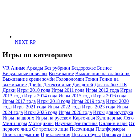
NEXT RP
Игры по категориям
VR
Аниме
Аркады
Без рубрики
Бездорожье
Бизнес
Визуальные новеллы
Выживание
Выживание на слабый пк
Выживание среди зомби
Головоломки
Гонки
Гонки на
выживание
Дрифт
Детективные
Для детей
Для слабых ПК
Драки
Игры 2010 года
Игры 2011 года
Игры 2012 года
Игры
2013 года
Игры 2014 года
Игры 2015 года
Игры 2016 года
Игры 2017 года
Игры 2018 года
Игры 2019 года
Игры 2020
года
Игры 2021 года
Игры 2022 года
Игры 2023 года
Игры
2024 года
Игры 2025 года
Игры 2026 года
Игры для ноутбука
Игры на двоих
Игры на русском
Карточная
Кулинарные
Лего
Мини игры
Мотоциклы
Научная фантастика
Онлайн игры
От
первого лица
От третьего лица
Песочницы
Платформеры
Поиск предметов
Приключения
Про автобусы
Про акул
Про