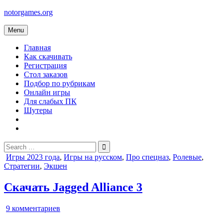
Skip
notorgames.org
to
content
Menu
Главная
Как скачивать
Регистрация
Стол заказов
Подбор по рубрикам
Онлайн игры
Для слабых ПК
Шутеры
Search
for:
Posted
Игры 2023 года
,
Игры на русском
,
Про спецназ
,
Ролевые
,
in
Стратегии
,
Экшен
Скачать Jagged Alliance 3
к
9 комментариев
записи