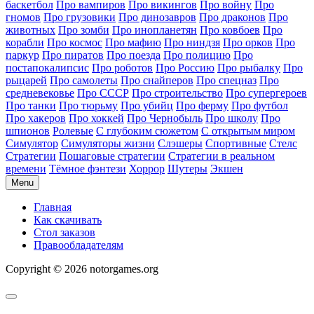
баскетбол
Про вампиров
Про викингов
Про войну
Про
гномов
Про грузовики
Про динозавров
Про драконов
Про
животных
Про зомби
Про инопланетян
Про ковбоев
Про
корабли
Про космос
Про мафию
Про ниндзя
Про орков
Про
паркур
Про пиратов
Про поезда
Про полицию
Про
постапокалипсис
Про роботов
Про Россию
Про рыбалку
Про
рыцарей
Про самолеты
Про снайперов
Про спецназ
Про
средневековье
Про СССР
Про строительство
Про супергероев
Про танки
Про тюрьму
Про убийц
Про ферму
Про футбол
Про хакеров
Про хоккей
Про Чернобыль
Про школу
Про
шпионов
Ролевые
С глубоким сюжетом
С открытым миром
Симулятор
Симуляторы жизни
Слэшеры
Спортивные
Стелс
Стратегии
Пошаговые стратегии
Стратегии в реальном
времени
Тёмное фэнтези
Хоррор
Шутеры
Экшен
Menu
Главная
Как скачивать
Стол заказов
Правообладателям
Copyright © 2026 notorgames.org
Scroll
to