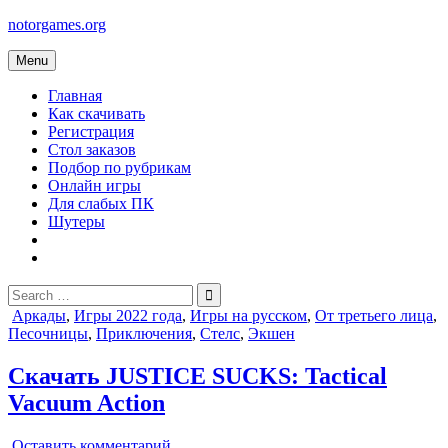
Skip
notorgames.org
to
content
Menu
Главная
Как скачивать
Регистрация
Стол заказов
Подбор по рубрикам
Онлайн игры
Для слабых ПК
Шутеры
Search
for:
Posted
Аркады
,
Игры 2022 года
,
Игры на русском
,
От третьего лица
,
in
Песочницы
,
Приключения
,
Стелс
,
Экшен
Скачать JUSTICE SUCKS: Tactical
Vacuum Action
on
Оставить комментарий