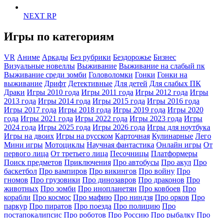
NEXT RP
Игры по категориям
VR
Аниме
Аркады
Без рубрики
Бездорожье
Бизнес
Визуальные новеллы
Выживание
Выживание на слабый пк
Выживание среди зомби
Головоломки
Гонки
Гонки на
выживание
Дрифт
Детективные
Для детей
Для слабых ПК
Драки
Игры 2010 года
Игры 2011 года
Игры 2012 года
Игры
2013 года
Игры 2014 года
Игры 2015 года
Игры 2016 года
Игры 2017 года
Игры 2018 года
Игры 2019 года
Игры 2020
года
Игры 2021 года
Игры 2022 года
Игры 2023 года
Игры
2024 года
Игры 2025 года
Игры 2026 года
Игры для ноутбука
Игры на двоих
Игры на русском
Карточная
Кулинарные
Лего
Мини игры
Мотоциклы
Научная фантастика
Онлайн игры
От
первого лица
От третьего лица
Песочницы
Платформеры
Поиск предметов
Приключения
Про автобусы
Про акул
Про
баскетбол
Про вампиров
Про викингов
Про войну
Про
гномов
Про грузовики
Про динозавров
Про драконов
Про
животных
Про зомби
Про инопланетян
Про ковбоев
Про
корабли
Про космос
Про мафию
Про ниндзя
Про орков
Про
паркур
Про пиратов
Про поезда
Про полицию
Про
постапокалипсис
Про роботов
Про Россию
Про рыбалку
Про