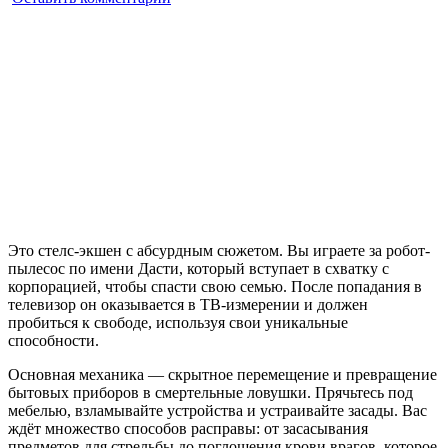
JUSTICE
SUCKS:
Tactical
Vacuum
Action
Это стелс-экшен с абсурдным сюжетом. Вы играете за робот-
пылесос по имени Дасти, который вступает в схватку с
корпорацией, чтобы спасти свою семью
. После попадания в
телевизор он оказывается в ТВ-измерении и должен
пробиться к свободе, используя свои уникальные
способности
.
Основная механика — скрытное перемещение и превращение
бытовых приборов в смертельные ловушки
. Прячьтесь под
мебелью, взламывайте устройства и устраивайте засады. Вас
ждёт множество способов расправы: от засасывания
предметов для стрельбы до поглощения крови врагов, которое