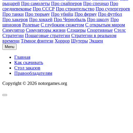
рыцарей
Про самолеты
Про снайперов
Про спецназ
Про
средневековье
Про СССР
Про строительство
Про супергероев
Про танки
Про тюрьму
Про убийц
Про ферму
Про футбол
Про хакеров
Про хоккей
Про Чернобыль
Про школу
Про
шпионов
Ролевые
С глубоким сюжетом
С открытым миром
Симулятор
Симуляторы жизни
Слэшеры
Спортивные
Стелс
Стратегии
Пошаговые стратегии
Стратегии в реальном
времени
Тёмное фэнтези
Хоррор
Шутеры
Экшен
Menu
Главная
Как скачивать
Стол заказов
Правообладателям
Copyright © 2026 notorgames.org
Scroll
to
Top