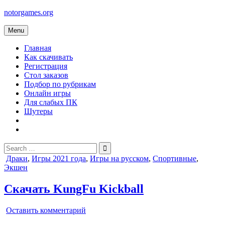
Skip
notorgames.org
to
content
Menu
Главная
Как скачивать
Регистрация
Стол заказов
Подбор по рубрикам
Онлайн игры
Для слабых ПК
Шутеры
Search
for:
Posted
Драки
,
Игры 2021 года
,
Игры на русском
,
Спортивные
,
in
Экшен
Скачать KungFu Kickball
on
Оставить комментарий
KungFu