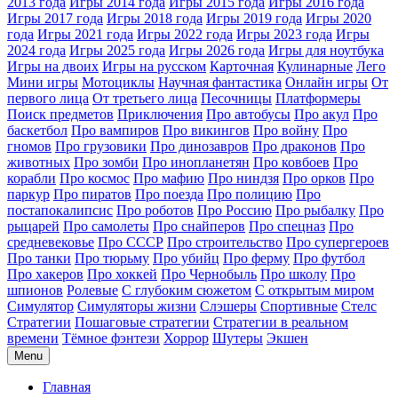
2013 года
Игры 2014 года
Игры 2015 года
Игры 2016 года
Игры 2017 года
Игры 2018 года
Игры 2019 года
Игры 2020
года
Игры 2021 года
Игры 2022 года
Игры 2023 года
Игры
2024 года
Игры 2025 года
Игры 2026 года
Игры для ноутбука
Игры на двоих
Игры на русском
Карточная
Кулинарные
Лего
Мини игры
Мотоциклы
Научная фантастика
Онлайн игры
От
первого лица
От третьего лица
Песочницы
Платформеры
Поиск предметов
Приключения
Про автобусы
Про акул
Про
баскетбол
Про вампиров
Про викингов
Про войну
Про
гномов
Про грузовики
Про динозавров
Про драконов
Про
животных
Про зомби
Про инопланетян
Про ковбоев
Про
корабли
Про космос
Про мафию
Про ниндзя
Про орков
Про
паркур
Про пиратов
Про поезда
Про полицию
Про
постапокалипсис
Про роботов
Про Россию
Про рыбалку
Про
рыцарей
Про самолеты
Про снайперов
Про спецназ
Про
средневековье
Про СССР
Про строительство
Про супергероев
Про танки
Про тюрьму
Про убийц
Про ферму
Про футбол
Про хакеров
Про хоккей
Про Чернобыль
Про школу
Про
шпионов
Ролевые
С глубоким сюжетом
С открытым миром
Симулятор
Симуляторы жизни
Слэшеры
Спортивные
Стелс
Стратегии
Пошаговые стратегии
Стратегии в реальном
времени
Тёмное фэнтези
Хоррор
Шутеры
Экшен
Menu
Главная