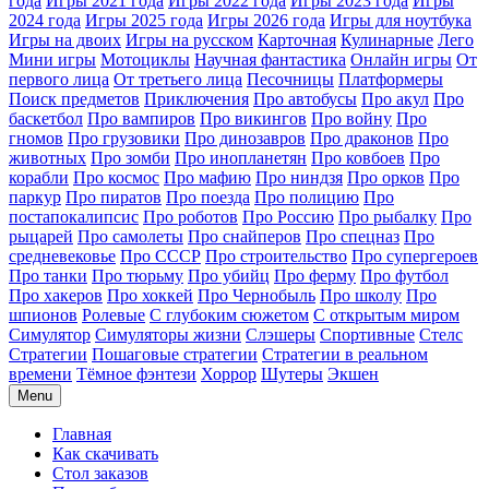
года
Игры 2021 года
Игры 2022 года
Игры 2023 года
Игры
2024 года
Игры 2025 года
Игры 2026 года
Игры для ноутбука
Игры на двоих
Игры на русском
Карточная
Кулинарные
Лего
Мини игры
Мотоциклы
Научная фантастика
Онлайн игры
От
первого лица
От третьего лица
Песочницы
Платформеры
Поиск предметов
Приключения
Про автобусы
Про акул
Про
баскетбол
Про вампиров
Про викингов
Про войну
Про
гномов
Про грузовики
Про динозавров
Про драконов
Про
животных
Про зомби
Про инопланетян
Про ковбоев
Про
корабли
Про космос
Про мафию
Про ниндзя
Про орков
Про
паркур
Про пиратов
Про поезда
Про полицию
Про
постапокалипсис
Про роботов
Про Россию
Про рыбалку
Про
рыцарей
Про самолеты
Про снайперов
Про спецназ
Про
средневековье
Про СССР
Про строительство
Про супергероев
Про танки
Про тюрьму
Про убийц
Про ферму
Про футбол
Про хакеров
Про хоккей
Про Чернобыль
Про школу
Про
шпионов
Ролевые
С глубоким сюжетом
С открытым миром
Симулятор
Симуляторы жизни
Слэшеры
Спортивные
Стелс
Стратегии
Пошаговые стратегии
Стратегии в реальном
времени
Тёмное фэнтези
Хоррор
Шутеры
Экшен
Menu
Главная
Как скачивать
Стол заказов