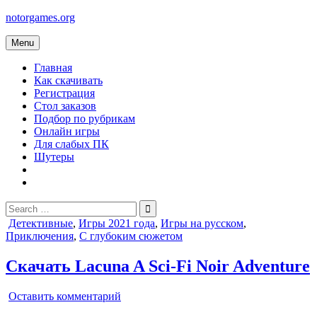
Skip
notorgames.org
to
content
Menu
Главная
Как скачивать
Регистрация
Стол заказов
Подбор по рубрикам
Онлайн игры
Для слабых ПК
Шутеры
Search
for:
Posted
Детективные
,
Игры 2021 года
,
Игры на русском
,
in
Приключения
,
С глубоким сюжетом
Скачать Lacuna A Sci-Fi Noir Adventure
on
Оставить комментарий
Lacuna