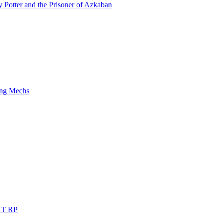
y Potter and the Prisoner of Azkaban
ng Mechs
T RP