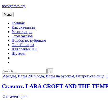
Skip
notorgames.org
to
content
Menu
Главная
Как скачивать
Регистрация
Стол заказов
Подбор по рубрикам
Онлайн игры
Для слабых ПК
Шутеры
Search
for:
Posted
Аркады
,
Игры 2014 года
,
Игры на русском
,
От третьего лица
,
in
Скачать LARA CROFT AND THE TEMP
к
2 комментария
записи
LARA