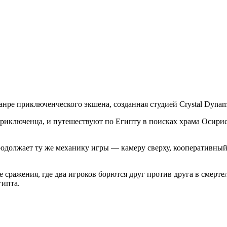
в жанре приключенческого экшена, созданная студией Crystal Dyna
приключенца, и путешествуют по Египту в поисках храма Осирис
 и продолжает ту же механику игры — камеру сверху, кооператив
е сражения, где два игроков борются друг против друга в смерт
гипта.