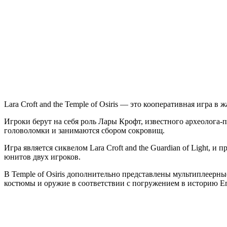
CROFT
AND
THE
TEMPLE
OF
OSIRIS
Lara Croft and the Temple of Osiris — это кооперативная игра 
Игроки берут на себя роль Лары Крофт, известного археолога-
головоломки и занимаются сбором сокровищ.
Игра является сиквелом Lara Croft and the Guardian of Light,
юнитов двух игроков.
В Temple of Osiris дополнительно представлены мультиплеерны
костюмы и оружие в соответствии с погружением в историю Е