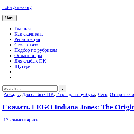
Skip
notorgames.org
to
content
Menu
Главная
Как скачивать
Регистрация
Стол заказов
Подбор по рубрикам
Онлайн игры
Для слабых ПК
Шутеры
Search
for:
Posted
Аркады
,
Для слабых ПК
,
Игры для ноутбука
,
Лего
,
От третьег
in
Скачать LEGO Indiana Jones: The Origin
к
17 комментариев
записи
LEGO