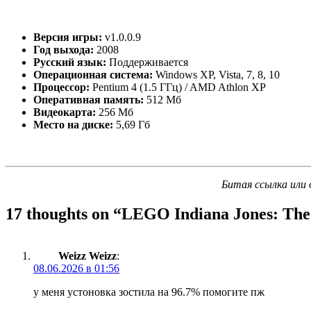
Версия игры:
v1.0.0.9
Год выхода:
2008
Русский язык:
Поддерживается
Операционная система:
Windows XP, Vista, 7, 8, 10
Процессор:
Pentium 4 (1.5 ГГц) / AMD Athlon XP
Оперативная память:
512 Мб
Видеокарта:
256 Мб
Место на диске:
5,69 Гб
Битая ссылка или 
17 thoughts on “
LEGO Indiana Jones: The 
Weizz Weizz
:
08.06.2026 в 01:56
у меня устоновка зостила на 96.7% помогите пж