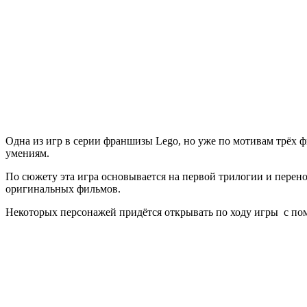
Indiana
Jones:
The
Original
Adventures
Одна из игр в серии франшизы Lego, но уже по мотивам трёх ф
умениям.
По сюжету эта игра основывается на первой трилогии и перено
оригинальных фильмов.
Некоторых персонажей придётся открывать по ходу игры с п