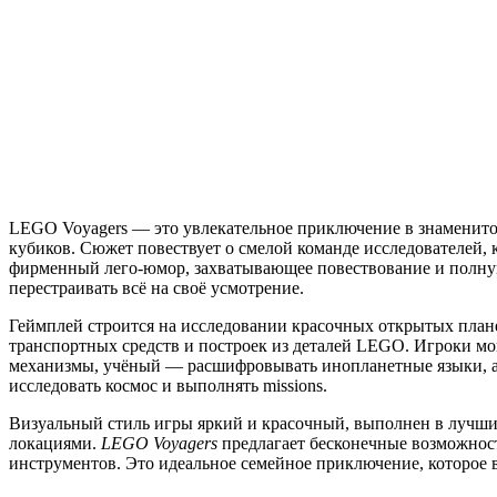
LEGO Voyagers — это увлекательное приключение в знаменитом
кубиков. Сюжет повествует о смелой команде исследователей, к
фирменный лего-юмор, захватывающее повествование и полную св
перестраивать всё на своё усмотрение.
Геймплей строится на исследовании красочных открытых плане
транспортных средств и построек из деталей LEGO. Игроки м
механизмы, учёный — расшифровывать инопланетные языки, а 
исследовать космос и выполнять missions.
Визуальный стиль игры яркий и красочный, выполнен в лучш
локациями.
LEGO Voyagers
предлагает бесконечные возможност
инструментов. Это идеальное семейное приключение, которое 