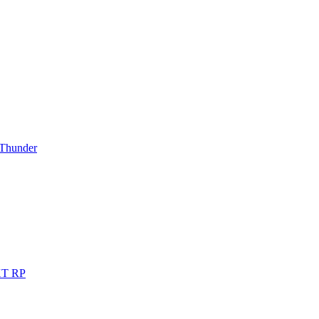
Thunder
T RP