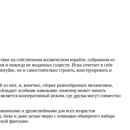
твие на собственном космическом корабле, собранном из
в и никогда не виданных существ. Игра сочетает в себе
ryline, но и самостоятельно строить, конструировать и
 из них, и, конечно, сборке разнообразных механизмов,
 обладает особыми навыками: инженер может чинить
вляется кооперативный режим, где друзья могут совместно
рованными и дружелюбными для всех возрастов
ли, базы и даже целые миры с помощью обширного набора
нной фантазии.