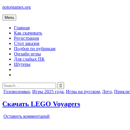
Skip
notorgames.org
to
content
Menu
Главная
Как скачивать
Регистрация
Стол заказов
Подбор по рубрикам
Онлайн игры
Для слабых ПК
Шутеры
Search
for:
Posted
Головоломки
,
Игры 2025 года
,
Игры на русском
,
Лего
,
Приклю
in
Скачать LEGO Voyagers
on
Оставить комментарий
LEGO
Voyagers