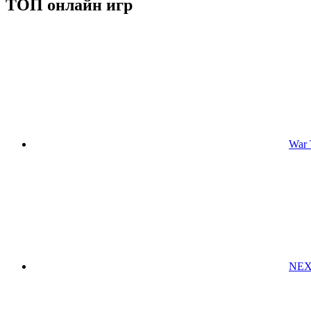
ТОП онлайн игр
War 
NEX