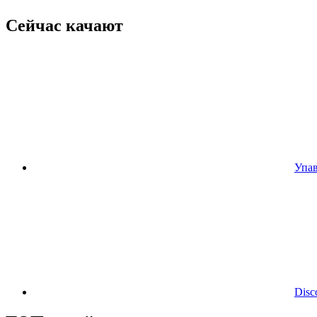
Сейчас качают
Упав
Disc