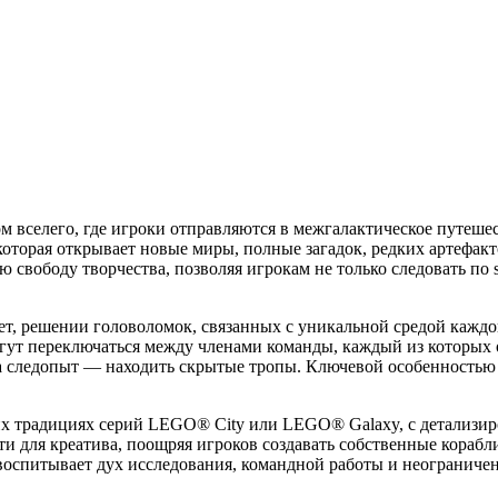
 вселего, где игроки отправляются в межгалактическое путешес
оторая открывает новые миры, полные загадок, редких артефакто
ободу творчества, позволяя игрокам не только следовать по sto
т, решении головоломок, связанных с уникальной средой каждой
огут переключаться между членами команды, каждый из которых
следопыт — находить скрытые тропы. Ключевой особенностью я
их традициях серий LEGO® City или LEGO® Galaxy, с детализи
и для креатива, поощряя игроков создавать собственные кораб
воспитывает дух исследования, командной работы и неограниче