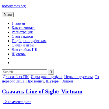
Skip
notorgames.org
to
content
Menu
Главная
Как скачивать
Регистрация
Стол заказов
Подбор по рубрикам
Онлайн игры
Для слабых ПК
Шутеры
Search
for:
Posted
Для слабых ПК
,
Игры для ноутбука
,
Игры на русском
,
От
in
первого лица
,
Про войну
,
Шутеры
,
Экшен
Скачать Line of Sight: Vietnam
к
12 комментариев
записи