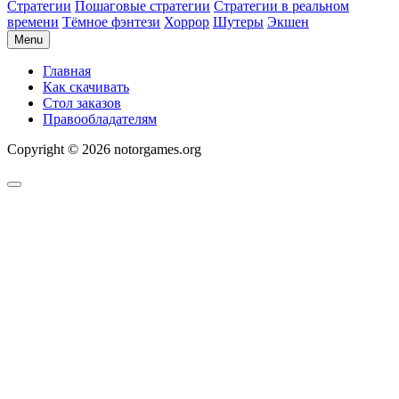
Стратегии
Пошаговые стратегии
Стратегии в реальном
времени
Тёмное фэнтези
Хоррор
Шутеры
Экшен
Menu
Главная
Как скачивать
Стол заказов
Правообладателям
Copyright © 2026 notorgames.org
Scroll
to
Top