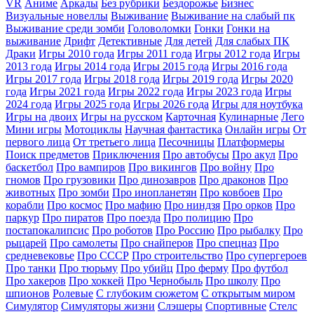
VR
Аниме
Аркады
Без рубрики
Бездорожье
Бизнес
Визуальные новеллы
Выживание
Выживание на слабый пк
Выживание среди зомби
Головоломки
Гонки
Гонки на
выживание
Дрифт
Детективные
Для детей
Для слабых ПК
Драки
Игры 2010 года
Игры 2011 года
Игры 2012 года
Игры
2013 года
Игры 2014 года
Игры 2015 года
Игры 2016 года
Игры 2017 года
Игры 2018 года
Игры 2019 года
Игры 2020
года
Игры 2021 года
Игры 2022 года
Игры 2023 года
Игры
2024 года
Игры 2025 года
Игры 2026 года
Игры для ноутбука
Игры на двоих
Игры на русском
Карточная
Кулинарные
Лего
Мини игры
Мотоциклы
Научная фантастика
Онлайн игры
От
первого лица
От третьего лица
Песочницы
Платформеры
Поиск предметов
Приключения
Про автобусы
Про акул
Про
баскетбол
Про вампиров
Про викингов
Про войну
Про
гномов
Про грузовики
Про динозавров
Про драконов
Про
животных
Про зомби
Про инопланетян
Про ковбоев
Про
корабли
Про космос
Про мафию
Про ниндзя
Про орков
Про
паркур
Про пиратов
Про поезда
Про полицию
Про
постапокалипсис
Про роботов
Про Россию
Про рыбалку
Про
рыцарей
Про самолеты
Про снайперов
Про спецназ
Про
средневековье
Про СССР
Про строительство
Про супергероев
Про танки
Про тюрьму
Про убийц
Про ферму
Про футбол
Про хакеров
Про хоккей
Про Чернобыль
Про школу
Про
шпионов
Ролевые
С глубоким сюжетом
С открытым миром
Симулятор
Симуляторы жизни
Слэшеры
Спортивные
Стелс