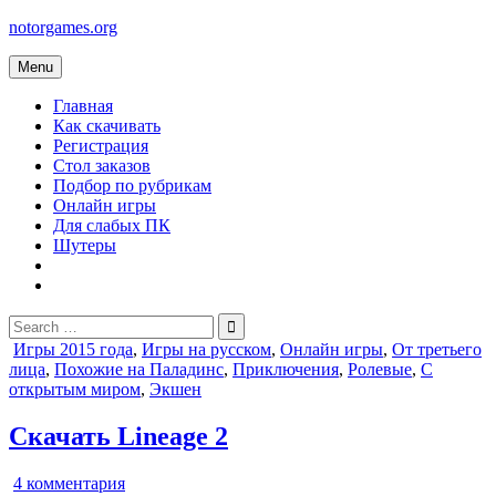
Skip
notorgames.org
to
content
Menu
Главная
Как скачивать
Регистрация
Стол заказов
Подбор по рубрикам
Онлайн игры
Для слабых ПК
Шутеры
Search
for:
Posted
Игры 2015 года
,
Игры на русском
,
Онлайн игры
,
От третьего
in
лица
,
Похожие на Паладинс
,
Приключения
,
Ролевые
,
С
открытым миром
,
Экшен
Скачать Lineage 2
к
4 комментария