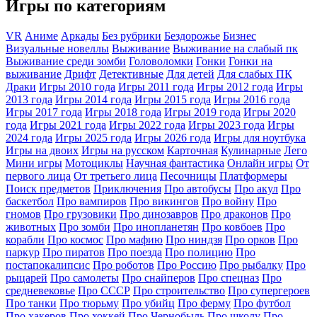
Игры по категориям
VR
Аниме
Аркады
Без рубрики
Бездорожье
Бизнес
Визуальные новеллы
Выживание
Выживание на слабый пк
Выживание среди зомби
Головоломки
Гонки
Гонки на
выживание
Дрифт
Детективные
Для детей
Для слабых ПК
Драки
Игры 2010 года
Игры 2011 года
Игры 2012 года
Игры
2013 года
Игры 2014 года
Игры 2015 года
Игры 2016 года
Игры 2017 года
Игры 2018 года
Игры 2019 года
Игры 2020
года
Игры 2021 года
Игры 2022 года
Игры 2023 года
Игры
2024 года
Игры 2025 года
Игры 2026 года
Игры для ноутбука
Игры на двоих
Игры на русском
Карточная
Кулинарные
Лего
Мини игры
Мотоциклы
Научная фантастика
Онлайн игры
От
первого лица
От третьего лица
Песочницы
Платформеры
Поиск предметов
Приключения
Про автобусы
Про акул
Про
баскетбол
Про вампиров
Про викингов
Про войну
Про
гномов
Про грузовики
Про динозавров
Про драконов
Про
животных
Про зомби
Про инопланетян
Про ковбоев
Про
корабли
Про космос
Про мафию
Про ниндзя
Про орков
Про
паркур
Про пиратов
Про поезда
Про полицию
Про
постапокалипсис
Про роботов
Про Россию
Про рыбалку
Про
рыцарей
Про самолеты
Про снайперов
Про спецназ
Про
средневековье
Про СССР
Про строительство
Про супергероев
Про танки
Про тюрьму
Про убийц
Про ферму
Про футбол
Про хакеров
Про хоккей
Про Чернобыль
Про школу
Про