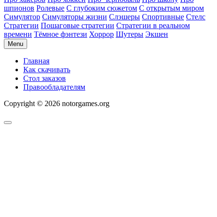
шпионов
Ролевые
С глубоким сюжетом
С открытым миром
Симулятор
Симуляторы жизни
Слэшеры
Спортивные
Стелс
Стратегии
Пошаговые стратегии
Стратегии в реальном
времени
Тёмное фэнтези
Хоррор
Шутеры
Экшен
Menu
Главная
Как скачивать
Стол заказов
Правообладателям
Copyright © 2026 notorgames.org
Scroll
to
Top