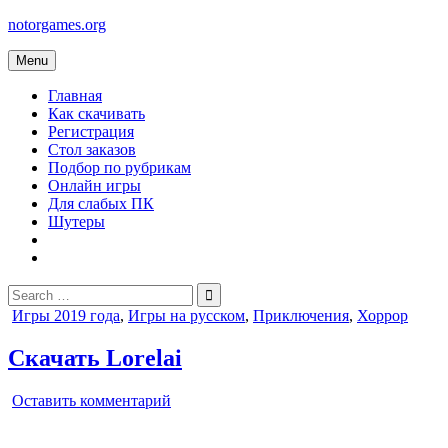
Skip
notorgames.org
to
content
Menu
Главная
Как скачивать
Регистрация
Стол заказов
Подбор по рубрикам
Онлайн игры
Для слабых ПК
Шутеры
Search
for:
Posted
Игры 2019 года
,
Игры на русском
,
Приключения
,
Хоррор
in
Скачать Lorelai
on
Оставить комментарий
Lorelai