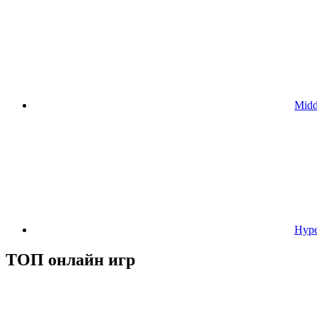
Midd
Hype
ТОП онлайн игр