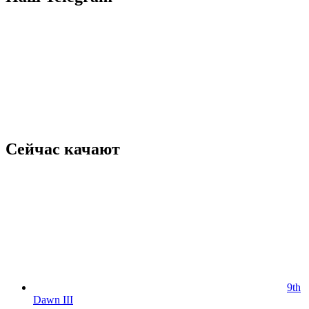
Сейчас качают
9th
Dawn III