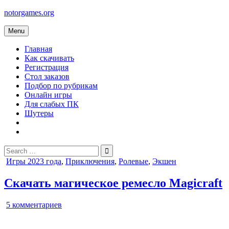
Skip
notorgames.org
to
content
Menu
Главная
Как скачивать
Регистрация
Стол заказов
Подбор по рубрикам
Онлайн игры
Для слабых ПК
Шутеры
Search
for:
Posted
Игры 2023 года
,
Приключения
,
Ролевые
,
Экшен
in
Скачать магическое ремесло Magicraft
к
5 комментариев
записи
магическое