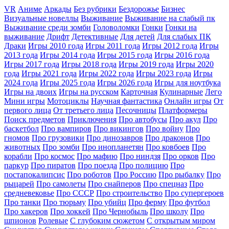
VR
Аниме
Аркады
Без рубрики
Бездорожье
Бизнес
Визуальные новеллы
Выживание
Выживание на слабый пк
Выживание среди зомби
Головоломки
Гонки
Гонки на
выживание
Дрифт
Детективные
Для детей
Для слабых ПК
Драки
Игры 2010 года
Игры 2011 года
Игры 2012 года
Игры
2013 года
Игры 2014 года
Игры 2015 года
Игры 2016 года
Игры 2017 года
Игры 2018 года
Игры 2019 года
Игры 2020
года
Игры 2021 года
Игры 2022 года
Игры 2023 года
Игры
2024 года
Игры 2025 года
Игры 2026 года
Игры для ноутбука
Игры на двоих
Игры на русском
Карточная
Кулинарные
Лего
Мини игры
Мотоциклы
Научная фантастика
Онлайн игры
От
первого лица
От третьего лица
Песочницы
Платформеры
Поиск предметов
Приключения
Про автобусы
Про акул
Про
баскетбол
Про вампиров
Про викингов
Про войну
Про
гномов
Про грузовики
Про динозавров
Про драконов
Про
животных
Про зомби
Про инопланетян
Про ковбоев
Про
корабли
Про космос
Про мафию
Про ниндзя
Про орков
Про
паркур
Про пиратов
Про поезда
Про полицию
Про
постапокалипсис
Про роботов
Про Россию
Про рыбалку
Про
рыцарей
Про самолеты
Про снайперов
Про спецназ
Про
средневековье
Про СССР
Про строительство
Про супергероев
Про танки
Про тюрьму
Про убийц
Про ферму
Про футбол
Про хакеров
Про хоккей
Про Чернобыль
Про школу
Про
шпионов
Ролевые
С глубоким сюжетом
С открытым миром