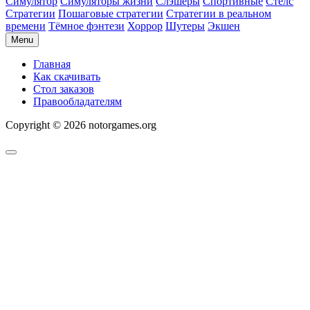
Симулятор
Симуляторы жизни
Слэшеры
Спортивные
Стелс
Стратегии
Пошаговые стратегии
Стратегии в реальном
времени
Тёмное фэнтези
Хоррор
Шутеры
Экшен
Menu
Главная
Как скачивать
Стол заказов
Правообладателям
Copyright © 2026 notorgames.org
Scroll
to
Top