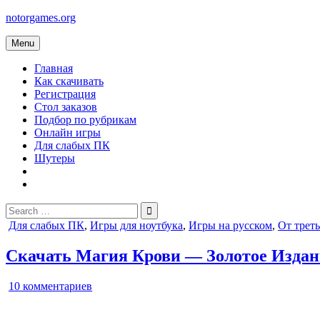
Skip
notorgames.org
to
content
Menu
Главная
Как скачивать
Регистрация
Стол заказов
Подбор по рубрикам
Онлайн игры
Для слабых ПК
Шутеры
Search
for:
Posted
Для слабых ПК
,
Игры для ноутбука
,
Игры на русском
,
От треть
in
Скачать Магия Крови — Золотое Издан
к
10 комментариев
записи
Магия