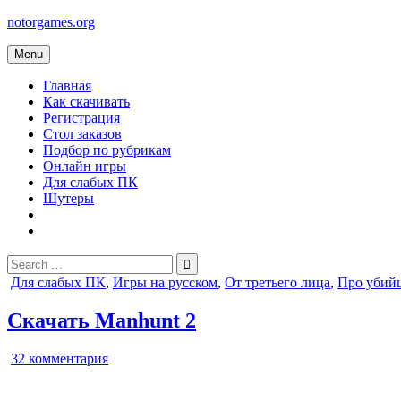
Skip
notorgames.org
to
content
Menu
Главная
Как скачивать
Регистрация
Стол заказов
Подбор по рубрикам
Онлайн игры
Для слабых ПК
Шутеры
Search
for:
Posted
Для слабых ПК
,
Игры на русском
,
От третьего лица
,
Про убий
in
Скачать Manhunt 2
к
32 комментария
записи
Manhunt