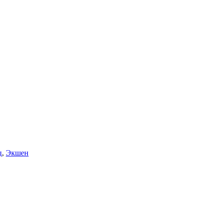
ц
,
Экшен