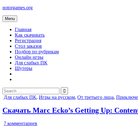
Skip
notorgames.org
to
content
Menu
Главная
Как скачивать
Регистрация
Стол заказов
Подбор по рубрикам
Онлайн игры
Для слабых ПК
Шутеры
Search
for:
Posted
Для слабых ПК
,
Игры на русском
,
От третьего лица
,
Приключе
in
Скачать Marc Ecko’s Getting Up: Conten
к
7 комментариев
записи
Marc