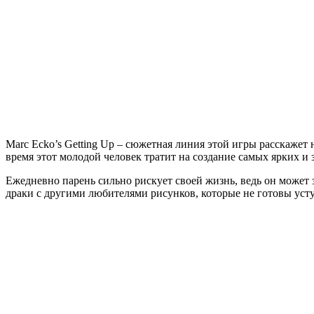
Ecko’s
Getting
Up:
Contents
Under
Pressure
Marc Ecko’s Getting Up – сюжетная линия этой игры расскажет
время этот молодой человек тратит на создание самых ярких и
Ежедневно парень сильно рискует своей жизнь, ведь он может з
драки с другими любителями рисунков, которые не готовы усту