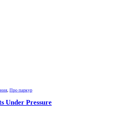
ния
,
Про паркур
ts Under Pressure