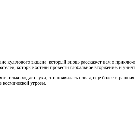
ение культового экшена, который вновь расскажет нам о приклю
рателей, которые хотели провести глобальное вторжение, и унич
 вот только ходят слухи, что появилась новая, еще более страшна
в космической угрозы.