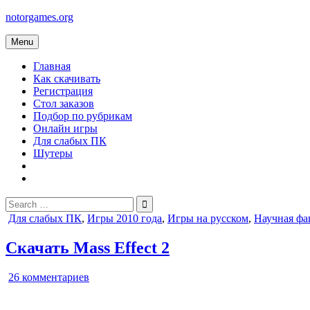
Skip
notorgames.org
to
content
Menu
Главная
Как скачивать
Регистрация
Стол заказов
Подбор по рубрикам
Онлайн игры
Для слабых ПК
Шутеры
Search
for:
Posted
Для слабых ПК
,
Игры 2010 года
,
Игры на русском
,
Научная фа
in
Скачать Mass Effect 2
к
26 комментариев
записи
Mass