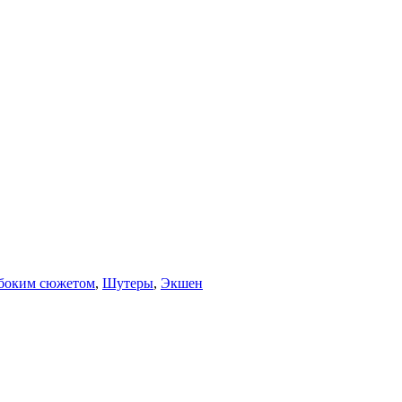
убоким сюжетом
,
Шутеры
,
Экшен