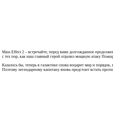
Effect
2
Mass Effect 2 – встречайте, перед вами долгожданное продолж
с тех пор, как наш главный герой отразил мощную атаку Пожи
Казалось бы, теперь в галактике снова воцарит мир и порядок,
Поэтому легендарному капитану вновь предстоит встать проти