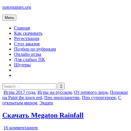
Skip
notorgames.org
to
content
Menu
Главная
Как скачивать
Регистрация
Стол заказов
Подбор по рубрикам
Онлайн игры
Для слабых ПК
Шутеры
Search
for:
Posted
Игры 2017 года
,
Игры на русском
,
От первого лица
,
Похожие
in
на Paint the town red
,
Про инопланетян
,
Про супергероев
,
С
открытым миром
,
Экшен
Скачать Megaton Rainfall
к
16 комментариев