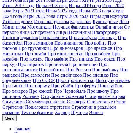
2013 года
Игры 2014 года
Игры 2015 года
Игры 2016 года
Игры 2017 года
Игры 2018 года
Игры 2019 года
Игры 2020
года
Игры 2021 года
Игры 2022 года
Игры 2023 года
Игры
2024 года
Игры 2025 года
Игры 2026 года
Игры для ноутбука
Игры на двоих
Игры на русском
Карточная
Кулинарные
Лего
Мини игры
Мотоциклы
Научная фантастика
Онлайн игры
От
первого лица
От третьего лица
Песочницы
Платформеры
Поиск предметов
Приключения
Про автобусы
Про акул
Про
баскетбол
Про вампиров
Про викингов
Про войну
Про
гномов
Про грузовики
Про динозавров
Про драконов
Про
животных
Про зомби
Про инопланетян
Про ковбоев
Про
корабли
Про космос
Про мафию
Про ниндзя
Про орков
Про
паркур
Про пиратов
Про поезда
Про полицию
Про
постапокалипсис
Про роботов
Про Россию
Про рыбалку
Про
рыцарей
Про самолеты
Про снайперов
Про спецназ
Про
средневековье
Про СССР
Про строительство
Про супергероев
Про танки
Про тюрьму
Про убийц
Про ферму
Про футбол
Про хакеров
Про хоккей
Про Чернобыль
Про школу
Про
шпионов
Ролевые
С глубоким сюжетом
С открытым миром
Симулятор
Симуляторы жизни
Слэшеры
Спортивные
Стелс
Стратегии
Пошаговые стратегии
Стратегии в реальном
времени
Тёмное фэнтези
Хоррор
Шутеры
Экшен
Menu
Главная