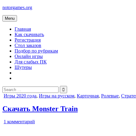
Skip
notorgames.org
to
content
Menu
Главная
Как скачивать
Регистрация
Стол заказов
Подбор по рубрикам
Онлайн игры
Для слабых ПК
Шутеры
Search
for:
Posted
Игры 2020 года
,
Игры на русском
,
Карточная
,
Ролевые
,
Страте
in
Скачать Monster Train
к
1 комментарий
записи
Monster