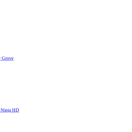
 Grove
t Ninja HD