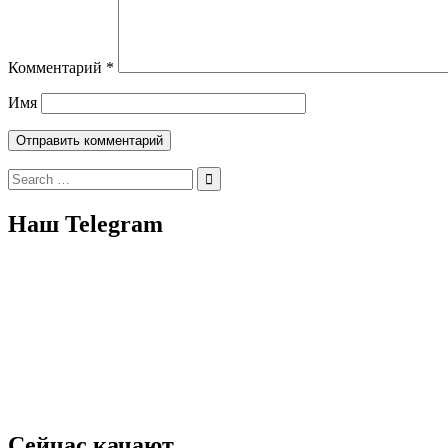
Комментарий
*
Имя
Search
for:
Наш Telegram
Сейчас качают