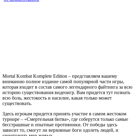
записи
Mortal
Kombat
Komplete
Edition
Mortal Kombat Komplete Edition – представляем вашему
вниманию полное издание самой популярной части игры,
которая входит в состав самого легендарного файтинга за всю
историю существования видеоигр. Вам придется тут познать
всю боль, жестокость и насилие, какая только может
существовать.
Здесь игрокам придется принять участие в самом жестоком
турнире – «Смертельная битва», где соберутся только самые
бесстрашные и опытные противники. От победы здесь
зависит то, смогут ли верховные боги одолеть людей, и
уничтожить мир живых.