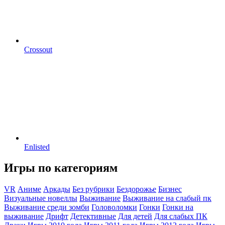
Crossout
Enlisted
Игры по категориям
VR
Аниме
Аркады
Без рубрики
Бездорожье
Бизнес
Визуальные новеллы
Выживание
Выживание на слабый пк
Выживание среди зомби
Головоломки
Гонки
Гонки на
выживание
Дрифт
Детективные
Для детей
Для слабых ПК