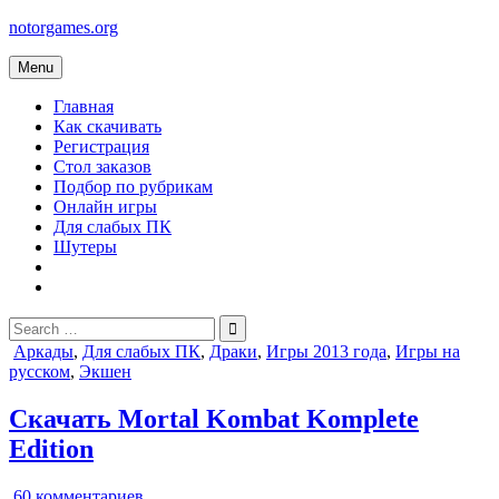
Skip
notorgames.org
to
content
Menu
Главная
Как скачивать
Регистрация
Стол заказов
Подбор по рубрикам
Онлайн игры
Для слабых ПК
Шутеры
Search
for:
Posted
Аркады
,
Для слабых ПК
,
Драки
,
Игры 2013 года
,
Игры на
in
русском
,
Экшен
Скачать Mortal Kombat Komplete
Edition
к
60 комментариев