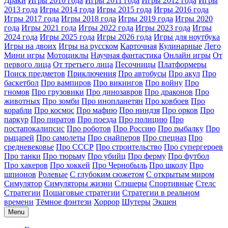
Драки
Игры 2010 года
Игры 2011 года
Игры 2012 года
Игры
2013 года
Игры 2014 года
Игры 2015 года
Игры 2016 года
Игры 2017 года
Игры 2018 года
Игры 2019 года
Игры 2020
года
Игры 2021 года
Игры 2022 года
Игры 2023 года
Игры
2024 года
Игры 2025 года
Игры 2026 года
Игры для ноутбука
Игры на двоих
Игры на русском
Карточная
Кулинарные
Лего
Мини игры
Мотоциклы
Научная фантастика
Онлайн игры
От
первого лица
От третьего лица
Песочницы
Платформеры
Поиск предметов
Приключения
Про автобусы
Про акул
Про
баскетбол
Про вампиров
Про викингов
Про войну
Про
гномов
Про грузовики
Про динозавров
Про драконов
Про
животных
Про зомби
Про инопланетян
Про ковбоев
Про
корабли
Про космос
Про мафию
Про ниндзя
Про орков
Про
паркур
Про пиратов
Про поезда
Про полицию
Про
постапокалипсис
Про роботов
Про Россию
Про рыбалку
Про
рыцарей
Про самолеты
Про снайперов
Про спецназ
Про
средневековье
Про СССР
Про строительство
Про супергероев
Про танки
Про тюрьму
Про убийц
Про ферму
Про футбол
Про хакеров
Про хоккей
Про Чернобыль
Про школу
Про
шпионов
Ролевые
С глубоким сюжетом
С открытым миром
Симулятор
Симуляторы жизни
Слэшеры
Спортивные
Стелс
Стратегии
Пошаговые стратегии
Стратегии в реальном
времени
Тёмное фэнтези
Хоррор
Шутеры
Экшен
Menu