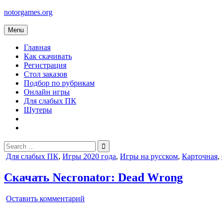
Skip
notorgames.org
to
content
Menu
Главная
Как скачивать
Регистрация
Стол заказов
Подбор по рубрикам
Онлайн игры
Для слабых ПК
Шутеры
Search
for:
Posted
Для слабых ПК
,
Игры 2020 года
,
Игры на русском
,
Карточная
,
in
Скачать Necronator: Dead Wrong
on
Оставить комментарий
Necronator:
Dead