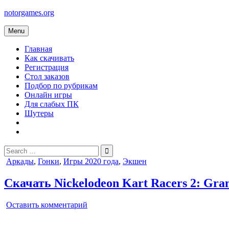
Skip
notorgames.org
to
content
Menu
Главная
Как скачивать
Регистрация
Стол заказов
Подбор по рубрикам
Онлайн игры
Для слабых ПК
Шутеры
Search
for:
Posted
Аркады
,
Гонки
,
Игры 2020 года
,
Экшен
in
Скачать Nickelodeon Kart Racers 2: Gra
on
Оставить комментарий
Nickelodeon
Kart