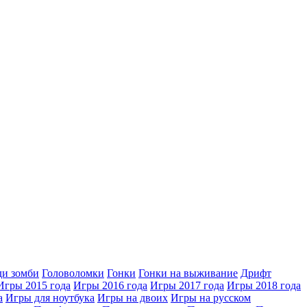
ди зомби
Головоломки
Гонки
Гонки на выживание
Дрифт
Игры 2015 года
Игры 2016 года
Игры 2017 года
Игры 2018 года
а
Игры для ноутбука
Игры на двоих
Игры на русском