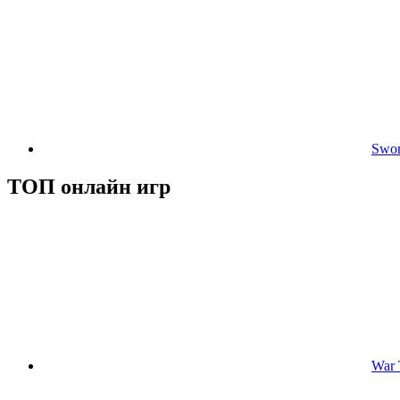
Swor
ТОП онлайн игр
War 