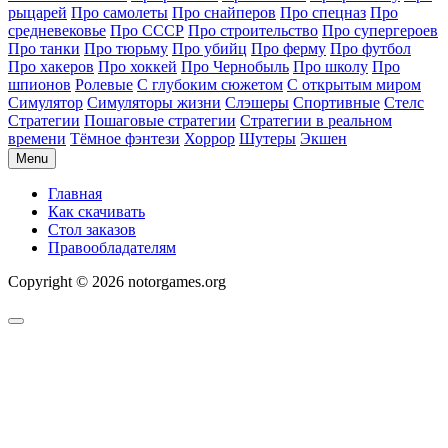
рыцарей
Про самолеты
Про снайперов
Про спецназ
Про
средневековье
Про СССР
Про строительство
Про супергероев
Про танки
Про тюрьму
Про убийц
Про ферму
Про футбол
Про хакеров
Про хоккей
Про Чернобыль
Про школу
Про
шпионов
Ролевые
С глубоким сюжетом
С открытым миром
Симулятор
Симуляторы жизни
Слэшеры
Спортивные
Стелс
Стратегии
Пошаговые стратегии
Стратегии в реальном
времени
Тёмное фэнтези
Хоррор
Шутеры
Экшен
Menu
Главная
Как скачивать
Стол заказов
Правообладателям
Copyright © 2026 notorgames.org
Scroll
to
Top