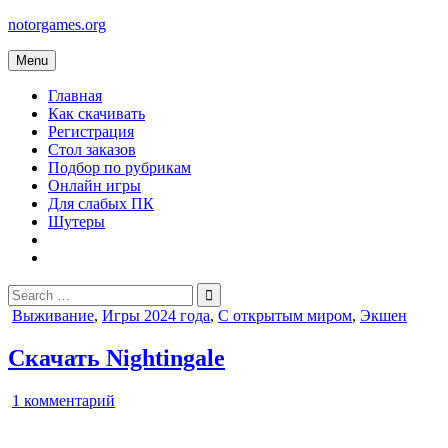
Skip
notorgames.org
to
content
Menu
Главная
Как скачивать
Регистрация
Стол заказов
Подбор по рубрикам
Онлайн игры
Для слабых ПК
Шутеры
Search
for:
Posted
Выживание
,
Игры 2024 года
,
С открытым миром
,
Экшен
in
Скачать Nightingale
к
1 комментарий
записи
Nightingale