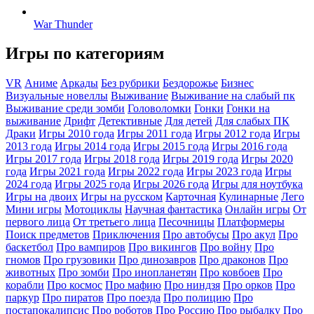
War Thunder
Игры по категориям
VR
Аниме
Аркады
Без рубрики
Бездорожье
Бизнес
Визуальные новеллы
Выживание
Выживание на слабый пк
Выживание среди зомби
Головоломки
Гонки
Гонки на
выживание
Дрифт
Детективные
Для детей
Для слабых ПК
Драки
Игры 2010 года
Игры 2011 года
Игры 2012 года
Игры
2013 года
Игры 2014 года
Игры 2015 года
Игры 2016 года
Игры 2017 года
Игры 2018 года
Игры 2019 года
Игры 2020
года
Игры 2021 года
Игры 2022 года
Игры 2023 года
Игры
2024 года
Игры 2025 года
Игры 2026 года
Игры для ноутбука
Игры на двоих
Игры на русском
Карточная
Кулинарные
Лего
Мини игры
Мотоциклы
Научная фантастика
Онлайн игры
От
первого лица
От третьего лица
Песочницы
Платформеры
Поиск предметов
Приключения
Про автобусы
Про акул
Про
баскетбол
Про вампиров
Про викингов
Про войну
Про
гномов
Про грузовики
Про динозавров
Про драконов
Про
животных
Про зомби
Про инопланетян
Про ковбоев
Про
корабли
Про космос
Про мафию
Про ниндзя
Про орков
Про
паркур
Про пиратов
Про поезда
Про полицию
Про
постапокалипсис
Про роботов
Про Россию
Про рыбалку
Про