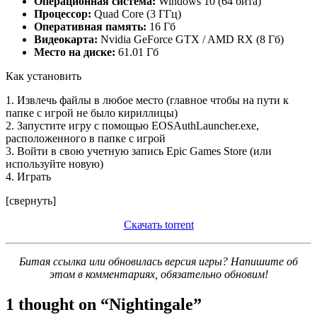
Операционная система:
Windows 10 (64 бита)
Процессор:
Quad Core (3 ГГц)
Оперативная память:
16 Гб
Видеокарта:
Nvidia GeForce GTX / AMD RX (8 Гб)
Место на диске:
61.01 Гб
Как установить
1. Извлечь файлы в любое место (главное чтобы на пути к
папке с игрой не было кириллицы)
2. Запустите игру с помощью EOSAuthLauncher.exe,
расположенного в папке с игрой
3. Войти в свою учетную запись Epic Games Store (или
используйте новую)
4. Играть
[свернуть]
Скачать torrent
Битая ссылка или обновилась версия игры? Напишите об
этом в комментариях, обязательно обновим!
1 thought on “
Nightingale
”