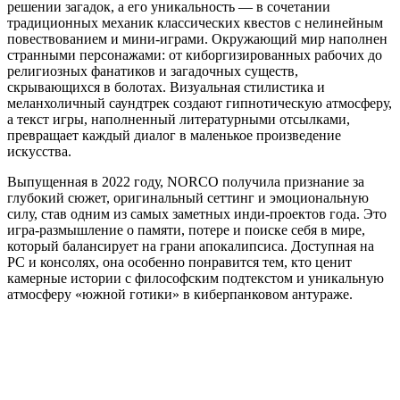
решении загадок, а его уникальность — в сочетании
традиционных механик классических квестов с нелинейным
повествованием и мини-играми. Окружающий мир наполнен
странными персонажами: от киборгизированных рабочих до
религиозных фанатиков и загадочных существ,
скрывающихся в болотах. Визуальная стилистика и
меланхоличный саундтрек создают гипнотическую атмосферу,
а текст игры, наполненный литературными отсылками,
превращает каждый диалог в маленькое произведение
искусства.
Выпущенная в 2022 году, NORCO получила признание за
глубокий сюжет, оригинальный сеттинг и эмоциональную
силу, став одним из самых заметных инди-проектов года. Это
игра-размышление о памяти, потере и поиске себя в мире,
который балансирует на грани апокалипсиса. Доступная на
PC и консолях, она особенно понравится тем, кто ценит
камерные истории с философским подтекстом и уникальную
атмосферу «южной готики» в киберпанковом антураже.