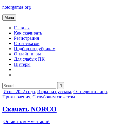
Skip
notorgames.org
to
content
Menu
Главная
Как скачивать
Регистрация
Стол заказов
Подбор по рубрикам
Онлайн игры
Для слабых ПК
Шутеры
Search
for:
Posted
Игры 2022 года
,
Игры на русском
,
От первого лица
,
in
Приключения
,
С глубоким сюжетом
Скачать NORCO
on
Оставить комментарий
NORCO