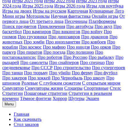
года
Игры 2021 года
Игры 2022 года
Игры 2023 года
Игры
2024 года
Игры 2025 года
Игры 2026 года
Игры для ноутбука
Игры на двоих
Игры на русском
Карточная
Кулинарные
Лего
Мини игры
Мотоциклы
Научная фантастика
Онлайн игры
От
первого лица
От третьего лица
Песочницы
Платформеры
Поиск предметов
Приключения
Про автобусы
Про акул
Про
баскетбол
Про вампиров
Про викингов
Про войну
Про
гномов
Про грузовики
Про динозавров
Про драконов
Про
животных
Про зомби
Про инопланетян
Про ковбоев
Про
корабли
Про космос
Про мафию
Про ниндзя
Про орков
Про
паркур
Про пиратов
Про поезда
Про полицию
Про
постапокалипсис
Про роботов
Про Россию
Про рыбалку
Про
рыцарей
Про самолеты
Про снайперов
Про спецназ
Про
средневековье
Про СССР
Про строительство
Про супергероев
Про танки
Про тюрьму
Про убийц
Про ферму
Про футбол
Про хакеров
Про хоккей
Про Чернобыль
Про школу
Про
шпионов
Ролевые
С глубоким сюжетом
С открытым миром
Симулятор
Симуляторы жизни
Слэшеры
Спортивные
Стелс
Стратегии
Пошаговые стратегии
Стратегии в реальном
времени
Тёмное фэнтези
Хоррор
Шутеры
Экшен
Menu
Главная
Как скачивать
Стол заказов